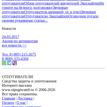
отпугиватели
Обзор отпугивателей вредителей Экоснайпер
Не
гоните на бедного долгоножку
Звуковые
отпугиватели
Отпугиватель шершней, ос и пчел
Звуковые
отпугиватели
Отпугиватели Экоснайпер
Огородное пугало
своими руками
еще статьи...
Новости
24.03.2017
Акция по антикротам
все новости >>
Тел. 8 (495) 215-2675
8 (800) 333-4304
ОТПУГИВАТЕЛИ
Средства защиты и уничтожения
Интернет-магазин
www.otpugiwateli.ru © 2006-2026
Все права сохранены.
Главная
|
Доставка
|
Оплата
|
О нас
|
Сертификаты компании