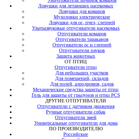
Уничтожитель личинок комаров
Ловушки для летающих насекомых
Ловушки для комаров
Мухоловки электрические
Ловушки для ос, пчел, слепней
Ультразвуковые отпугиватели насекомых
Отпугиватели комаров
Отпугиватели тараканов
Отпугиватели ос и слепней
Отпугиватели пауков
Защита животных
ОТ ПТИЦ
Отпугиватели птиц
Для небольших участков
Для помещений, складов
Для полей, аэродромов, садов
Механические средства защиты от птиц
Гель для защиты от грызунов и птиц PCS
ДРУГИЕ ОТПУГИВАТЕЛИ
Отпугиватели с датчиком движения
Ручные отпугиватели собак
Отпугиватели змей
Универсальные отпугиватели для дома
ПО ПРОИЗВОДИТЕЛЮ
Российские