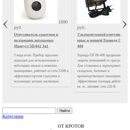
1890
370
руб.
руб.
Отпугиватель грызунов и
Ультразвуковой отпугиватель
ползающих насекомых
крыс и мышей Торнадо ОГ.08-
Мангуст SD-042 3в1
400
3 вида волн. Прибор идеально
Торнадо ОГ.08-400 предназначен дл
подходит для использования в
защиты помещений от грызунов.
небольших жилых и нежилых
Для установки в зернохранилищах,
помещениях, работает от сети 220В и
складских, бытовых и
эффективен против грызунов и
производственных помещениях.
ползающих мелких насекомых.
Эффективная площадь действия 40
кв. м., питание: сеть 220 В.
Категории
ОТ КРОТОВ