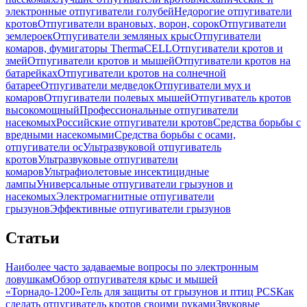
электронные отпугиватели голубей
Недорогие отпугиватели
кротов
Отпугиватели врановых, ворон, сорок
Отпугиватели
землероек
Отпугиватели земляных крыс
Отпугиватели
комаров, фумигаторы ThermaCELL
Отпугиватели кротов и
змей
Отпугиватели кротов и мышей
Отпугиватели кротов на
батарейках
Отпугиватели кротов на солнечной
батарее
Отпугиватели медведок
Отпугиватели мух и
комаров
Отпугиватели полевых мышей
Отпугиватель кротов
высокомощный
Профессиональные отпугиватели
насекомых
Российские отпугиватели кротов
Средства борьбы с
вредными насекомыми
Средства борьбы с осами,
отпугиватели ос
Ультразвуковой отпугиватель
кротов
Ультразвуковые отпугиватели
комаров
Ультрафиолетовые инсектицидные
лампы
Универсальные отпугиватели грызунов и
насекомых
Электромагнитные отпугиватели
грызунов
Эффективные отпугиватели грызунов
Статьи
Наиболее часто задаваемые вопросы по электронным
ловушкам
Обзор отпугивателя крыс и мышей
«Торнадо-1200»
Гель для защиты от грызунов и птиц PCS
Как
сделать отпугиватель кротов своими руками
Звуковые