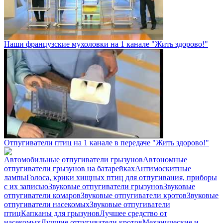
Наши французские мухоловки на 1 канале "Жить здорово!"
Отпугиватели птиц на 1 канале в передаче "Жить здорово!"
Автомобильные отпугиватели грызунов
Автономные
отпугиватели грызунов на батарейках
Антимоскитные
лампы
Голоса, крики хищных птиц для отпугивания, приборы
с их записью
Звуковые отпугиватели грызунов
Звуковые
отпугиватели комаров
Звуковые отпугиватели кротов
Звуковые
отпугиватели насекомых
Звуковые отпугиватели
птиц
Капканы для грызунов
Лучшее средство от
насекомых
Лучшие отпугиватели кротов
Механические и