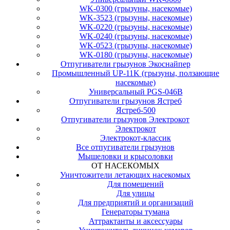
WK-0300 (грызуны, насекомые)
WK-3523 (грызуны, насекомые)
WK-0220 (грызуны, насекомые)
WK-0240 (грызуны, насекомые)
WK-0523 (грызуны, насекомые)
WK-0180 (грызуны, насекомые)
Отпугиватели грызунов Экоснайпер
Промышленный UP-11K (грызуны, ползающие
насекомые)
Универсальный PGS-046B
Отпугиватели грызунов Ястреб
Ястреб-500
Отпугиватели грызунов Электрокот
Электрокот
Электрокот-классик
Все отпугиватели грызунов
Мышеловки и крысоловки
ОТ НАСЕКОМЫХ
Уничтожители летающих насекомых
Для помещений
Для улицы
Для предприятий и организаций
Генераторы тумана
Аттрактанты и аксессуары