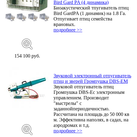
Bird Gard PA (4 динамика)
Биоакустический тпугиватель птиц
Bird GardPA (1 динамик) на 1.8 Га.
Отпугивает птиц семейства
врановых.
подробнее >>
154 100 руб.
Звуковой электронный отпугиватель
птиц и зверей Громпушка DBS-EM
Звуковой отпугиватель птиц
Громпушка DBS-Eс электронным
управлением. Производит
"выстрелы" с
заданнойпериодичностью.
Рассчитана на площадь до 50 000 кв
м. Эффективна наполях, в садах, на
аэродромах и т.д.
подробнее >>