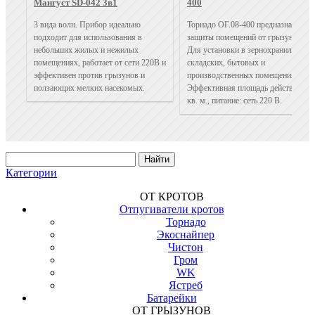
Мангуст SD-042 3в1
400
3 вида волн. Прибор идеально
Торнадо ОГ.08-400 предназначен дл
подходит для использования в
защиты помещений от грызунов.
небольших жилых и нежилых
Для установки в зернохранилищах,
помещениях, работает от сети 220В и
складских, бытовых и
эффективен против грызунов и
производственных помещениях.
ползающих мелких насекомых.
Эффективная площадь действия 40
кв. м., питание: сеть 220 В.
Категории
ОТ КРОТОВ
Отпугиватели кротов
Торнадо
Экоснайпер
Чистон
Гром
WK
Ястреб
Батарейки
ОТ ГРЫЗУНОВ