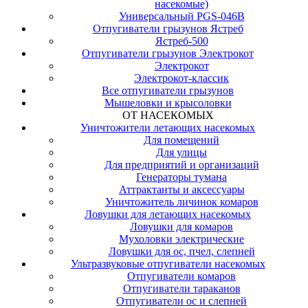
насекомые)
Универсальный PGS-046B
Отпугиватели грызунов Ястреб
Ястреб-500
Отпугиватели грызунов Электрокот
Электрокот
Электрокот-классик
Все отпугиватели грызунов
Мышеловки и крысоловки
ОТ НАСЕКОМЫХ
Уничтожители летающих насекомых
Для помещений
Для улицы
Для предприятий и организаций
Генераторы тумана
Аттрактанты и аксессуары
Уничтожитель личинок комаров
Ловушки для летающих насекомых
Ловушки для комаров
Мухоловки электрические
Ловушки для ос, пчел, слепней
Ультразвуковые отпугиватели насекомых
Отпугиватели комаров
Отпугиватели тараканов
Отпугиватели ос и слепней