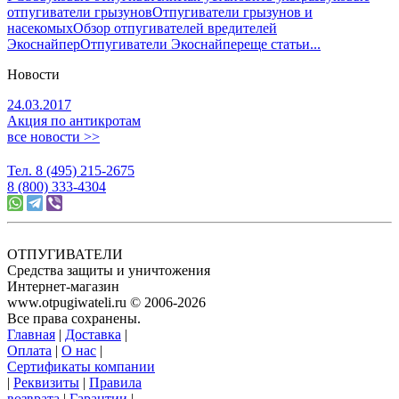
отпугиватели грызунов
Отпугиватели грызунов и
насекомых
Обзор отпугивателей вредителей
Экоснайпер
Отпугиватели Экоснайпер
еще статьи...
Новости
24.03.2017
Акция по антикротам
все новости >>
Тел. 8 (495) 215-2675
8 (800) 333-4304
ОТПУГИВАТЕЛИ
Средства защиты и уничтожения
Интернет-магазин
www.otpugiwateli.ru © 2006-2026
Все права сохранены.
Главная
|
Доставка
|
Оплата
|
О нас
|
Сертификаты компании
|
Реквизиты
|
Правила
возврата
|
Гарантии
|