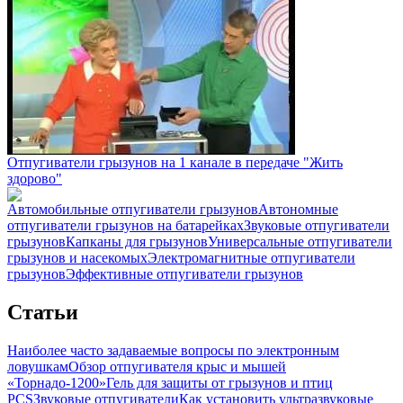
Отпугиватели грызунов на 1 канале в передаче "Жить
здорово"
Автомобильные отпугиватели грызунов
Автономные
отпугиватели грызунов на батарейках
Звуковые отпугиватели
грызунов
Капканы для грызунов
Универсальные отпугиватели
грызунов и насекомых
Электромагнитные отпугиватели
грызунов
Эффективные отпугиватели грызунов
Статьи
Наиболее часто задаваемые вопросы по электронным
ловушкам
Обзор отпугивателя крыс и мышей
«Торнадо-1200»
Гель для защиты от грызунов и птиц
PCS
Звуковые отпугиватели
Как установить ультразвуковые