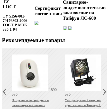
ТУ
Санитарно-
ГОСТ
эпидемиологическое
Сертификат
заключение на
соответствия
ТУ 5156-001-
Тайфун ЛС-600
79176802-2006
ГОСТ Р МЭК
335-1-94
Рекомендуемые товары
1890
370
руб.
руб.
Отпугиватель грызунов и
Ультразвуковой отпугиватель
ползающих насекомых
крыс и мышей Торнадо ОГ.08-