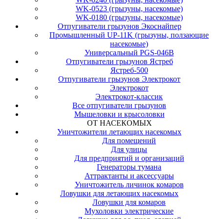
WK-0523 (грызуны, насекомые)
WK-0180 (грызуны, насекомые)
Отпугиватели грызунов Экоснайпер
Промышленный UP-11K (грызуны, ползающие
насекомые)
Универсальный PGS-046B
Отпугиватели грызунов Ястреб
Ястреб-500
Отпугиватели грызунов Электрокот
Электрокот
Электрокот-классик
Все отпугиватели грызунов
Мышеловки и крысоловки
ОТ НАСЕКОМЫХ
Уничтожители летающих насекомых
Для помещений
Для улицы
Для предприятий и организаций
Генераторы тумана
Аттрактанты и аксессуары
Уничтожитель личинок комаров
Ловушки для летающих насекомых
Ловушки для комаров
Мухоловки электрические