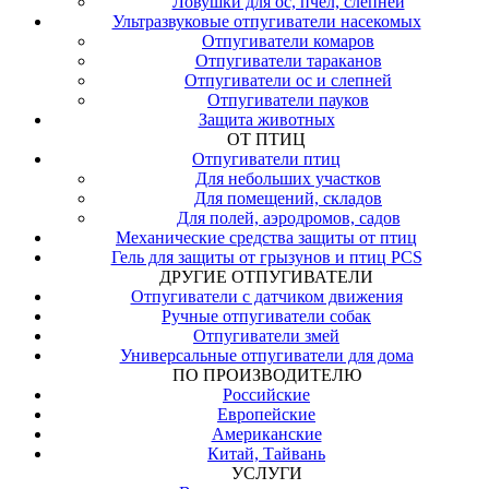
Ловушки для ос, пчел, слепней
Ультразвуковые отпугиватели насекомых
Отпугиватели комаров
Отпугиватели тараканов
Отпугиватели ос и слепней
Отпугиватели пауков
Защита животных
ОТ ПТИЦ
Отпугиватели птиц
Для небольших участков
Для помещений, складов
Для полей, аэродромов, садов
Механические средства защиты от птиц
Гель для защиты от грызунов и птиц PCS
ДРУГИЕ ОТПУГИВАТЕЛИ
Отпугиватели с датчиком движения
Ручные отпугиватели собак
Отпугиватели змей
Универсальные отпугиватели для дома
ПО ПРОИЗВОДИТЕЛЮ
Российские
Европейские
Американские
Китай, Тайвань
УСЛУГИ