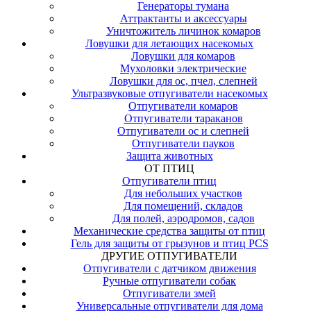
Генераторы тумана
Аттрактанты и аксессуары
Уничтожитель личинок комаров
Ловушки для летающих насекомых
Ловушки для комаров
Мухоловки электрические
Ловушки для ос, пчел, слепней
Ультразвуковые отпугиватели насекомых
Отпугиватели комаров
Отпугиватели тараканов
Отпугиватели ос и слепней
Отпугиватели пауков
Защита животных
ОТ ПТИЦ
Отпугиватели птиц
Для небольших участков
Для помещений, складов
Для полей, аэродромов, садов
Механические средства защиты от птиц
Гель для защиты от грызунов и птиц PCS
ДРУГИЕ ОТПУГИВАТЕЛИ
Отпугиватели с датчиком движения
Ручные отпугиватели собак
Отпугиватели змей
Универсальные отпугиватели для дома