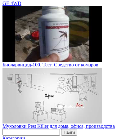
GF-4WD
Биоларвицид-100. Тест. Средство от комаров
Мухоловки Pest Killer для дома, офиса, производства
Категории