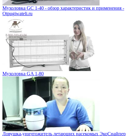
Мухоловка GC 1-40 - обзор характеристик и применения -
Otpugiwateli.ru
Мухоловка GA 1-80
Ловушка-уничтожитель летающих насекомых ЭкоСнайпер