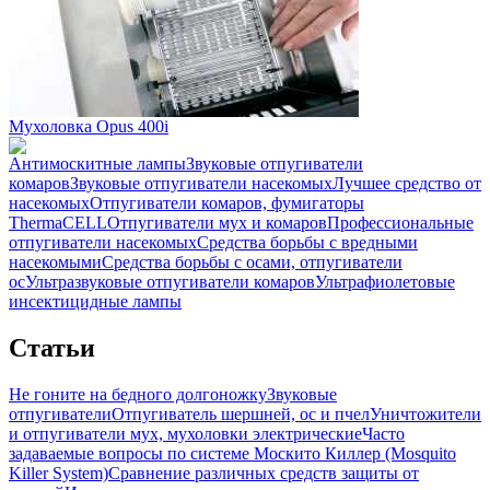
Мухоловка Opus 400i
Антимоскитные лампы
Звуковые отпугиватели
комаров
Звуковые отпугиватели насекомых
Лучшее средство от
насекомых
Отпугиватели комаров, фумигаторы
ThermaCELL
Отпугиватели мух и комаров
Профессиональные
отпугиватели насекомых
Средства борьбы с вредными
насекомыми
Средства борьбы с осами, отпугиватели
ос
Ультразвуковые отпугиватели комаров
Ультрафиолетовые
инсектицидные лампы
Статьи
Не гоните на бедного долгоножку
Звуковые
отпугиватели
Отпугиватель шершней, ос и пчел
Уничтожители
и отпугиватели мух, мухоловки электрические
Часто
задаваемые вопросы по системе Москито Киллер (Mosquito
Killer System)
Сравнение различных средств защиты от