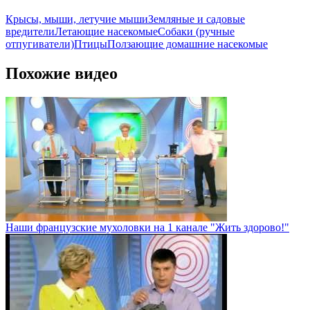
Крысы, мыши, летучие мыши
Земляные и садовые
вредители
Летающие насекомые
Собаки (ручные
отпугиватели)
Птицы
Ползающие домашние насекомые
Похожие видео
Наши французские мухоловки на 1 канале "Жить здорово!"