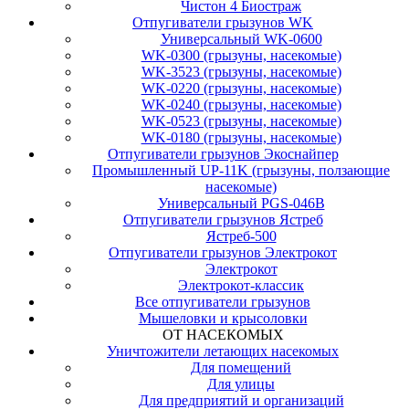
Чистон 4 Биостраж
Отпугиватели грызунов WK
Универсальный WK-0600
WK-0300 (грызуны, насекомые)
WK-3523 (грызуны, насекомые)
WK-0220 (грызуны, насекомые)
WK-0240 (грызуны, насекомые)
WK-0523 (грызуны, насекомые)
WK-0180 (грызуны, насекомые)
Отпугиватели грызунов Экоснайпер
Промышленный UP-11K (грызуны, ползающие
насекомые)
Универсальный PGS-046B
Отпугиватели грызунов Ястреб
Ястреб-500
Отпугиватели грызунов Электрокот
Электрокот
Электрокот-классик
Все отпугиватели грызунов
Мышеловки и крысоловки
ОТ НАСЕКОМЫХ
Уничтожители летающих насекомых
Для помещений
Для улицы
Для предприятий и организаций