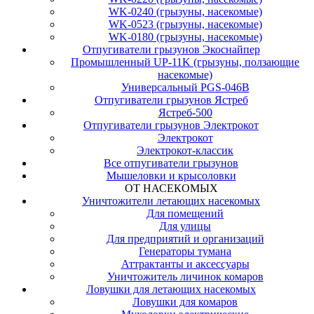
WK-0240 (грызуны, насекомые)
WK-0523 (грызуны, насекомые)
WK-0180 (грызуны, насекомые)
Отпугиватели грызунов Экоснайпер
Промышленный UP-11K (грызуны, ползающие
насекомые)
Универсальный PGS-046B
Отпугиватели грызунов Ястреб
Ястреб-500
Отпугиватели грызунов Электрокот
Электрокот
Электрокот-классик
Все отпугиватели грызунов
Мышеловки и крысоловки
ОТ НАСЕКОМЫХ
Уничтожители летающих насекомых
Для помещений
Для улицы
Для предприятий и организаций
Генераторы тумана
Аттрактанты и аксессуары
Уничтожитель личинок комаров
Ловушки для летающих насекомых
Ловушки для комаров