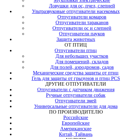
Мухоловки электрические
Ловушки для ос, пчел, слепней
Ультразвуковые отпугиватели насекомых
Отпугиватели комаров
Отпугиватели тараканов
Отпугиватели ос и слепней
Отпугиватели пауков
Защита животных
ОТ ПТИЦ
Отпугиватели птиц
Для небольших участков
Для помещений, складов
Для полей, аэродромов, садов
Механические средства защиты от птиц
Гель для защиты от грызунов и птиц PCS
ДРУГИЕ ОТПУГИВАТЕЛИ
Отпугиватели с датчиком движения
Ручные отпугиватели собак
Отпугиватели змей
Универсальные отпугиватели для дома
ПО ПРОИЗВОДИТЕЛЮ
Российские
Европейские
Американские
Китай, Тайвань