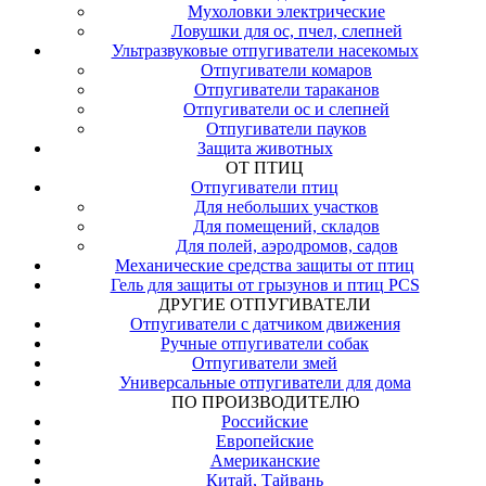
Мухоловки электрические
Ловушки для ос, пчел, слепней
Ультразвуковые отпугиватели насекомых
Отпугиватели комаров
Отпугиватели тараканов
Отпугиватели ос и слепней
Отпугиватели пауков
Защита животных
ОТ ПТИЦ
Отпугиватели птиц
Для небольших участков
Для помещений, складов
Для полей, аэродромов, садов
Механические средства защиты от птиц
Гель для защиты от грызунов и птиц PCS
ДРУГИЕ ОТПУГИВАТЕЛИ
Отпугиватели с датчиком движения
Ручные отпугиватели собак
Отпугиватели змей
Универсальные отпугиватели для дома
ПО ПРОИЗВОДИТЕЛЮ
Российские
Европейские
Американские
Китай, Тайвань