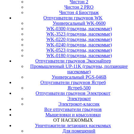
Чистон 2
Чистон 2 PRO
Чистон 4 Биостраж
Отпугиватели грызунов WK
Универсальный WK-0600
WK-0300 (грызуны, насекомые)
WK-3523 (грызуны, насекомые)
WK-0220 (грызуны, насекомые)
WK-0240 (грызуны, насекомые)
WK-0523 (грызуны, насекомые)
WK-0180 (грызуны, насекомые)
Отпугиватели грызунов Экоснайпер
Промышленный UP-11K (грызуны, ползающие
насекомые)
Универсальный PGS-046B
Отпугиватели грызунов Ястреб
Ястреб-500
Отпугиватели грызунов Электрокот
Электрокот
Электрокот-классик
Все отпугиватели грызунов
Мышеловки и крысоловки
ОТ НАСЕКОМЫХ
Уничтожители летающих насекомых
Для помещений