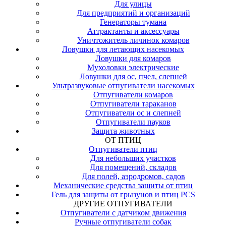
Для улицы
Для предприятий и организаций
Генераторы тумана
Аттрактанты и аксессуары
Уничтожитель личинок комаров
Ловушки для летающих насекомых
Ловушки для комаров
Мухоловки электрические
Ловушки для ос, пчел, слепней
Ультразвуковые отпугиватели насекомых
Отпугиватели комаров
Отпугиватели тараканов
Отпугиватели ос и слепней
Отпугиватели пауков
Защита животных
ОТ ПТИЦ
Отпугиватели птиц
Для небольших участков
Для помещений, складов
Для полей, аэродромов, садов
Механические средства защиты от птиц
Гель для защиты от грызунов и птиц PCS
ДРУГИЕ ОТПУГИВАТЕЛИ
Отпугиватели с датчиком движения
Ручные отпугиватели собак