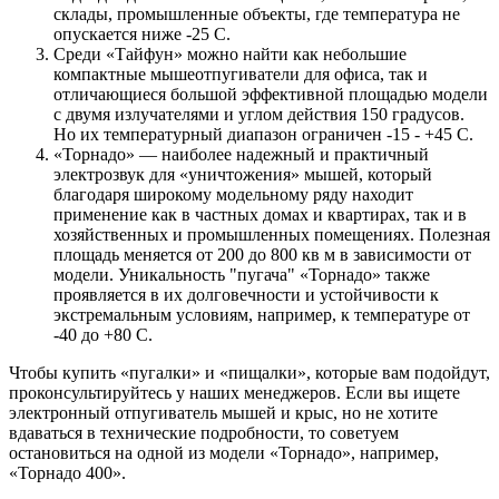
склады, промышленные объекты, где температура не
опускается ниже -25 C.
Среди «Тайфун» можно найти как небольшие
компактные мышеотпугиватели для офиса, так и
отличающиеся большой эффективной площадью модели
с двумя излучателями и углом действия 150 градусов.
Но их температурный диапазон ограничен -15 - +45 С.
«Торнадо» — наиболее надежный и практичный
электрозвук для «уничтожения» мышей, который
благодаря широкому модельному ряду находит
применение как в частных домах и квартирах, так и в
хозяйственных и промышленных помещениях. Полезная
площадь меняется от 200 до 800 кв м в зависимости от
модели. Уникальность "пугача" «Торнадо» также
проявляется в их долговечности и устойчивости к
экстремальным условиям, например, к температуре от
-40 до +80 С.
Чтобы купить «пугалки» и «пищалки», которые вам подойдут,
проконсультируйтесь у наших менеджеров. Если вы ищете
электронный отпугиватель мышей и крыс, но не хотите
вдаваться в технические подробности, то советуем
остановиться на одной из модели «Торнадо», например,
«Торнадо 400».