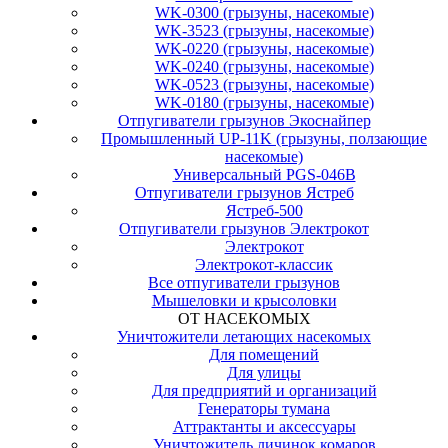
WK-0300 (грызуны, насекомые)
WK-3523 (грызуны, насекомые)
WK-0220 (грызуны, насекомые)
WK-0240 (грызуны, насекомые)
WK-0523 (грызуны, насекомые)
WK-0180 (грызуны, насекомые)
Отпугиватели грызунов Экоснайпер
Промышленный UP-11K (грызуны, ползающие
насекомые)
Универсальный PGS-046B
Отпугиватели грызунов Ястреб
Ястреб-500
Отпугиватели грызунов Электрокот
Электрокот
Электрокот-классик
Все отпугиватели грызунов
Мышеловки и крысоловки
ОТ НАСЕКОМЫХ
Уничтожители летающих насекомых
Для помещений
Для улицы
Для предприятий и организаций
Генераторы тумана
Аттрактанты и аксессуары
Уничтожитель личинок комаров