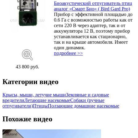
Биоакустический отпугиватель птиц
аналог «Смарт Био» ( Bird Gard Pro)
Прибор с эффективной площадью до
0.6 Га с возможностью работы как от
сети 220 В через адаптер, так и от
аккумулятора 12 В, поэтому прибор
устанавливается как стационарно,
так и на крыше автомобиля. Имеет
один динамик.
подробнее >>
43 800 руб.
Категории видео
Крысы, мыши, летучие мыши
Земляные и садовые
вредители
Летающие насекомые
Собаки (ручные
отпугиватели)
Птицы
Ползающие домашние насекомые
Похожие видео