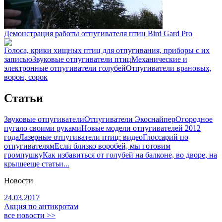
Демонстрация работы отпугивателя птиц Bird Gard Pro
Голоса, крики хищных птиц для отпугивания, приборы с их
записью
Звуковые отпугиватели птиц
Механические и
электронные отпугиватели голубей
Отпугиватели врановых,
ворон, сорок
Статьи
Звуковые отпугиватели
Отпугиватели Экоснайпер
Огородное
пугало своими руками
Новые модели отпугивателей 2012
года
Лазерные отпугиватели птиц: видео
Глоссарий по
отпугивателям
Если близко воробей, мы готовим
громпушку
Как избавиться от голубей на балконе, во дворе, на
крыше
еще статьи...
Новости
24.03.2017
Акция по антикротам
все новости >>