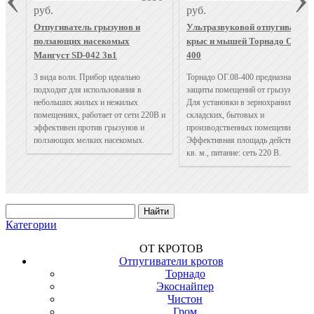
руб.
руб.
Отпугиватель грызунов и
Ультразвуковой отпугиватель
ползающих насекомых
крыс и мышей Торнадо ОГ.08-
Мангуст SD-042 3в1
400
3 вида волн. Прибор идеально
Торнадо ОГ.08-400 предназначен дл
подходит для использования в
защиты помещений от грызунов.
небольших жилых и нежилых
Для установки в зернохранилищах,
помещениях, работает от сети 220В и
складских, бытовых и
эффективен против грызунов и
производственных помещениях.
ползающих мелких насекомых.
Эффективная площадь действия 40
кв. м., питание: сеть 220 В.
Категории
ОТ КРОТОВ
Отпугиватели кротов
Торнадо
Экоснайпер
Чистон
Гром