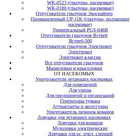
WK-0523 (грызуны, насекомые)
WK-0180 (грызуны, насекомые)
Отпугиватели грызунов Экоснайпер
Промышленный UP-11K (грызуны, ползающие
насекомые)
Универсальный PGS-046B
Отпугиватели грызунов Ястреб
Ястреб-500
Отпугиватели грызунов Электрокот
Электрокот
Электрокот-классик
Все отпугиватели грызунов
Мышеловки и крысоловки
ОТ НАСЕКОМЫХ
Уничтожители летающих насекомых
Для помещений
Для улицы
Для предприятий и организаций
Генераторы тумана
Аттрактанты и аксессуары
Уничтожитель личинок комаров
Ловушки для летающих насекомых
Ловушки для комаров
Мухоловки электрические
Ловушки для ос, пчел, слепней