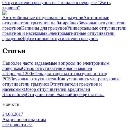
Отпугиватели грызунов на 1 канале в передаче "Жить
здорово"
Автомобильные отпугиватели грызунов
Автономные
отпугиватели грызунов на батарейках
Звуковые отпугиватели
грызунов
Капканы для грызунов
Универсальные отпугиватели
грызунов и насекомых
Электромагнитные отпугиватели
грызунов
Эффективные отпугиватели грызунов
Статьи
Наиболее часто задаваемые вопросы по электронным
ловушкам
Обзор отпугивателя крыс и мышей
«Торнадо-1200»
Гель для защиты от грызунов и птиц
PCS
Звуковые отпугиватели
Как установить ультразвуковые
отпугиватели грызунов
Отпугиватели грызунов и
насекомых
Обзор отпугивателей вредителей
Экоснайпер
Отпугиватели Экоснайпер
еще статьи...
Новости
24.03.2017
Акция по антикротам
все новости >>