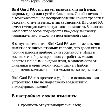
территории России.
Bird Gard PA отпугивает врановых птиц (галка,
ворона, грач) или гусей и бакланов
. Он обеспечивает
высококачественное воспроизведение криков тревоги и
бедствия отпугиваемых птиц (врановых). Bird Gard PA
имеет сменную память, куда можно записать 8 голосов.
Комплект голосов подбирается каждому заказчику
индивидуально, исходя из поставленной задачи.
В отпугивателе птиц Bird Gard PA можно менять
чип
памяти с записью птичьих голосов
, что добавляет к
прочим плюсам прибора универсальность. Имея в
комплекте набор микрочипов устройства, можно
бороться с любыми видами птиц, в зависимости от
динамики в орнитологической фауне. Прибор
достаточно компактен и его можно легко перемещать.
Bird Gard PA это простое и удобное в использовании
устройство. Оно не подвержено воздействию
атмосферных явлений.
В настройках можно изменить:
громкость отпугивающих сигналов;