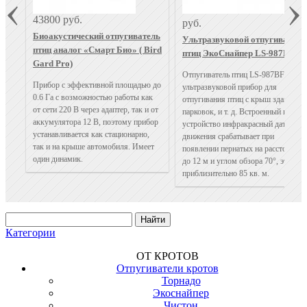
907
43800 руб.
руб.
Биоакустический отпугиватель
Ультразвуковой отпугиватель
птиц аналог «Смарт Био» ( Bird
птиц ЭкоСнайпер LS-987BF
Gard Pro)
Отпугиватель птиц LS-987BF — эт
Прибор с эффективной площадью до
ультразвуковой прибор для
0.6 Га с возможностью работы как
отпугивания птиц с крыш зданий, с
от сети 220 В через адаптер, так и от
парковок, и т. д. Встроенный в
аккумулятора 12 В, поэтому прибор
устройство инфракрасный датчик
устанавливается как стационарно,
движения срабатывает при
так и на крыше автомобиля. Имеет
появлении пернатых на расстоянии
один динамик.
до 12 м и углом обзора 70°, это
приблизительно 85 кв. м.
Категории
ОТ КРОТОВ
Отпугиватели кротов
Торнадо
Экоснайпер
Чистон