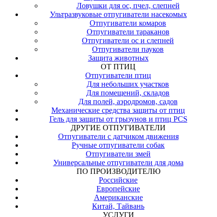
Ловушки для ос, пчел, слепней
Ультразвуковые отпугиватели насекомых
Отпугиватели комаров
Отпугиватели тараканов
Отпугиватели ос и слепней
Отпугиватели пауков
Защита животных
ОТ ПТИЦ
Отпугиватели птиц
Для небольших участков
Для помещений, складов
Для полей, аэродромов, садов
Механические средства защиты от птиц
Гель для защиты от грызунов и птиц PCS
ДРУГИЕ ОТПУГИВАТЕЛИ
Отпугиватели с датчиком движения
Ручные отпугиватели собак
Отпугиватели змей
Универсальные отпугиватели для дома
ПО ПРОИЗВОДИТЕЛЮ
Российские
Европейские
Американские
Китай, Тайвань
УСЛУГИ