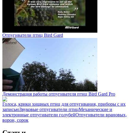
Отпугиватели птиц Bird Gard
Демонстрация работы отпугивателя птиц Bird Gard Pro
Голоса, крики хищных птиц для отпугивания, приборы с их
записью
Звуковые отпугиватели птиц
Механические и
электронные отпугиватели голубей
Отпугиватели врановых,
ворон, сорок
Статьи