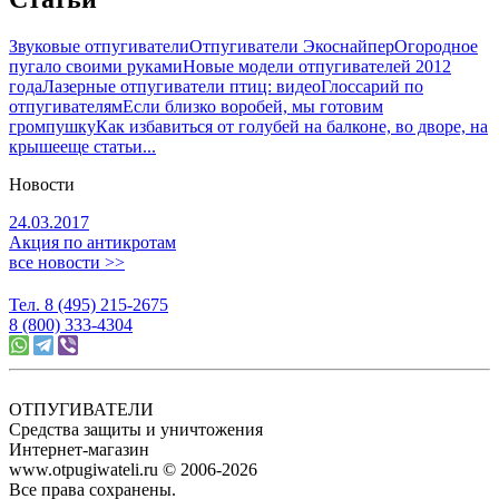
Звуковые отпугиватели
Отпугиватели Экоснайпер
Огородное
пугало своими руками
Новые модели отпугивателей 2012
года
Лазерные отпугиватели птиц: видео
Глоссарий по
отпугивателям
Если близко воробей, мы готовим
громпушку
Как избавиться от голубей на балконе, во дворе, на
крыше
еще статьи...
Новости
24.03.2017
Акция по антикротам
все новости >>
Тел. 8 (495) 215-2675
8 (800) 333-4304
ОТПУГИВАТЕЛИ
Средства защиты и уничтожения
Интернет-магазин
www.otpugiwateli.ru © 2006-2026
Все права сохранены.