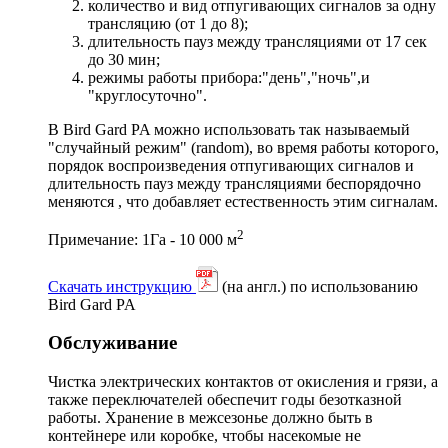
количество и вид отпугивающих сигналов за одну
трансляцию (от 1 до 8);
длительность пауз между трансляциями от 17 сек
до 30 мин;
режимы работы прибора:"день","ночь",и
"круглосуточно".
В Bird Gard PA можно использовать так называемый
"случайный режим" (random), во время работы которого,
порядок воспроизведения отпугивающих сигналов и
длительность пауз между трансляциями беспорядочно
меняются , что добавляет естественность этим сигналам.
2
Примечание: 1Га - 10 000 м
Скачать инструкцию
(на англ.) по использованию
Bird Gard PA
Обслуживание
Чистка электрических контактов от окисления и грязи, а
также переключателей обеспечит годы безотказной
работы. Хранение в межсезонье должно быть в
контейнере или коробке, чтобы насекомые не