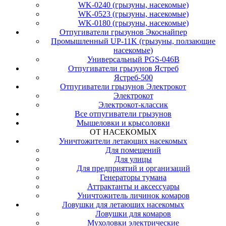
WK-0240 (грызуны, насекомые)
WK-0523 (грызуны, насекомые)
WK-0180 (грызуны, насекомые)
Отпугиватели грызунов Экоснайпер
Промышленный UP-11K (грызуны, ползающие
насекомые)
Универсальный PGS-046B
Отпугиватели грызунов Ястреб
Ястреб-500
Отпугиватели грызунов Электрокот
Электрокот
Электрокот-классик
Все отпугиватели грызунов
Мышеловки и крысоловки
ОТ НАСЕКОМЫХ
Уничтожители летающих насекомых
Для помещений
Для улицы
Для предприятий и организаций
Генераторы тумана
Аттрактанты и аксессуары
Уничтожитель личинок комаров
Ловушки для летающих насекомых
Ловушки для комаров
Мухоловки электрические