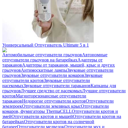
Универсальный Отпугиватель Ultimate 5 в 1
Автомобильные отпугиватели грызунов
Автономные
отпугиватели грызунов на батарейках
Адаптеры от
тараканов
Адаптеры от тараканов, мышей, крыс и других
грызунов
Антимоскитные лампы
Звуковые отпугиватели
грызунов
Звуковые отпугиватели комаров
Звуковые
отпугиватели кротов
Звуковые отпугиватели
насекомых
Звуковые отпугиватели тараканов
Капканы для
грызунов
Лучшее средство от насекомых
Лучшие отпугиватели
кротов
Магниторезонансные отпугиватели
тараканов
Недорогие отпугиватели кротов
Отпугиватели
землероек
Отпугиватели земляных крыс
Отпугиватели
комаров, фумигаторы ThermaCELL
Отпугиватели кротов и
змей
Отпугиватели кротов и мышей
Отпугиватели кротов на
батарейках
Отпугиватели кротов на солнечной
батарее
Отпугиватели медведок
Отпугиватели мух и