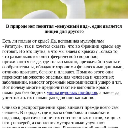
В природе нет понятия «ненужный вид», один является
пищей для другого
Есть ли польза от крыс? Да, вспоминая мультфильм
«Рататуй», так и хочется сказать, что во Франции крысы еду
готовят. Но это шутка, а что мы знаем о крысах? Только то,
что размножаются они с феерической скоростью,
приживаются везде, где только можно, чрезвычайно умны и
сообразительны, обладают хорошими физическими данными,
отлично прыгают, бегают и плавают. Помимо этого они
переносят множество опасных для человека и животных
заболеваний, наносят огромный экономический ущерб и т.п.
Вот почему многие предпочитают не выгонять крыс с
помощью безобидных
ультразвуковых приборов
, а навсегда
уничтожить их с помощью ядов или капканов.
Однако в распространении крыс виноват прежде всего сам
человек. В городах, где крысы облюбовали помойки и
подвалы, практически нет их естественных врагов, хищных
птиц и зверей, а скопления мусора только улучшают
жилищные условия грызунов. В естественной дикой среде