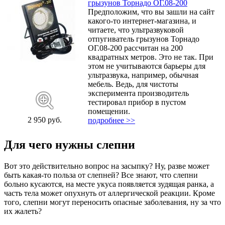
грызунов Торнадо ОГ.08-200
Предположим, что вы зашли на сайт
какого-то интернет-магазина, и
читаете, что ультразвуковой
отпугиватель грызунов Торнадо
ОГ.08-200 рассчитан на 200
квадратных метров. Это не так. При
этом не учитываются барьеры для
ультразвука, например, обычная
мебель. Ведь, для чистоты
эксперимента производитель
тестировал прибор в пустом
помещении.
2 950 руб.
подробнее >>
Для чего нужны слепни
Вот это действительно вопрос на засыпку? Ну, разве может
быть какая-то польза от слепней? Все знают, что слепни
больно кусаются, на месте укуса появляется зудящая ранка, а
часть тела может опухнуть от аллергической реакции. Кроме
того, слепни могут переносить опасные заболевания, ну за что
их жалеть?