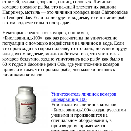
стрижей, куликов, зорянок, синиц, соловьев. Личинки
комаров поедают рыбы, это важный элемент их рациона.
Например, мотыль — это личинки комаров вида Chironomidae
и Tendipedidae. Если их не будет в водоеме, то и питание рыб
в этом водоеме сильно пострадает.
Некоторые средства от комаров, например,
«Биоларвицид-100», как раз рассчитаны на уничтожение
популяции с помощью воздействия на личинок в воде. Если
это происходит в сыром подвале, то это одно, но если в пруду
или другом водоеме, можно добиться того, что уничтожая
комаров бездумно, заодно уничтожить всю рыбу, как было в
60-х годах в бассейне реки Обь, где уничтожение комаров
привело к тому, что пропала рыба, чьи мальки питались
личинками комаров.
Уничтожитель личинок комаров
Биоларвицид-100
Уничтожитель личинок комаров
«Биоларвицид-100» создан русскими
учеными и производится на
специальном оборудовании, в
производстве применяется
пятиступенчатая, комплексная