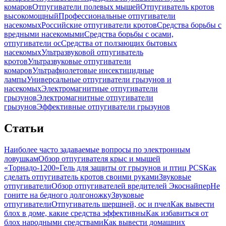
комаров
Отпугиватели полевых мышей
Отпугиватель кротов
высокомощный
Профессиональные отпугиватели
насекомых
Российские отпугиватели кротов
Средства борьбы с
вредными насекомыми
Средства борьбы с осами,
отпугиватели ос
Средства от ползающих бытовых
насекомых
Ультразвуковой отпугиватель
кротов
Ультразвуковые отпугиватели
комаров
Ультрафиолетовые инсектицидные
лампы
Универсальные отпугиватели грызунов и
насекомых
Электромагнитные отпугиватели
грызунов
Электромагнитные отпугиватели
грызунов
Эффективные отпугиватели грызунов
Статьи
Наиболее часто задаваемые вопросы по электронным
ловушкам
Обзор отпугивателя крыс и мышей
«Торнадо-1200»
Гель для защиты от грызунов и птиц PCS
Как
сделать отпугиватель кротов своими руками
Звуковые
отпугиватели
Обзор отпугивателей вредителей Экоснайпер
Не
гоните на бедного долгоножку
Звуковые
отпугиватели
Отпугиватель шершней, ос и пчел
Как вывести
блох в доме, какие средства эффективны
Как избавиться от
блох народными средствами
Как вывести домашних