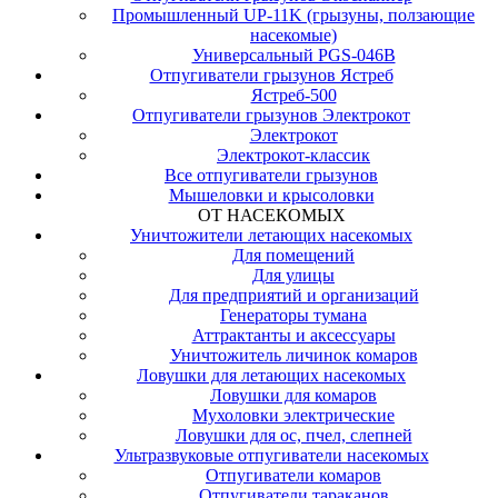
Промышленный UP-11K (грызуны, ползающие
насекомые)
Универсальный PGS-046B
Отпугиватели грызунов Ястреб
Ястреб-500
Отпугиватели грызунов Электрокот
Электрокот
Электрокот-классик
Все отпугиватели грызунов
Мышеловки и крысоловки
ОТ НАСЕКОМЫХ
Уничтожители летающих насекомых
Для помещений
Для улицы
Для предприятий и организаций
Генераторы тумана
Аттрактанты и аксессуары
Уничтожитель личинок комаров
Ловушки для летающих насекомых
Ловушки для комаров
Мухоловки электрические
Ловушки для ос, пчел, слепней
Ультразвуковые отпугиватели насекомых
Отпугиватели комаров
Отпугиватели тараканов