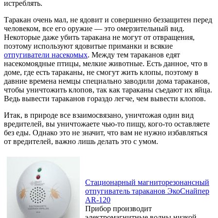
истреблять.
Таракан очень мал, не ядовит и совершенно беззащитен перед
человеком, все его оружие — это омерзительный вид.
Некоторые даже убить таракана не могут от отвращения,
поэтому используют ядовитые приманки и всякие
отпугиватели насекомых
. Между тем тараканов едят
насекомоядные птицы, мелкие животные. Есть данное, что в
доме, где есть тараканы, не смогут жить клопы, поэтому в
давние времена немцы специально заводили дома тараканов,
чтобы уничтожить клопов, так как тараканы съедают их яйца.
Ведь вывести тараканов гораздо легче, чем вывести клопов.
Итак, в природе все взаимосвязано, уничтожая один вид
вредителей, вы уничтожаете чью-то пищу, кого-то оставляете
без еды. Однако это не значит, что вам не нужно избавляться
от вредителей, важно лишь делать это с умом.
Стационарный магниторезонансный
отпугиватель тараканов ЭкоСнайпер
AR-120
Прибор производит
электромагнитные волны низкой