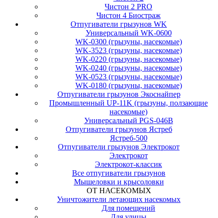
Чистон 2 PRO
Чистон 4 Биостраж
Отпугиватели грызунов WK
Универсальный WK-0600
WK-0300 (грызуны, насекомые)
WK-3523 (грызуны, насекомые)
WK-0220 (грызуны, насекомые)
WK-0240 (грызуны, насекомые)
WK-0523 (грызуны, насекомые)
WK-0180 (грызуны, насекомые)
Отпугиватели грызунов Экоснайпер
Промышленный UP-11K (грызуны, ползающие
насекомые)
Универсальный PGS-046B
Отпугиватели грызунов Ястреб
Ястреб-500
Отпугиватели грызунов Электрокот
Электрокот
Электрокот-классик
Все отпугиватели грызунов
Мышеловки и крысоловки
ОТ НАСЕКОМЫХ
Уничтожители летающих насекомых
Для помещений
Для улицы