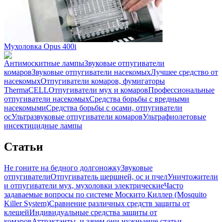
Мухоловка Opus 400i
Антимоскитные лампы
Звуковые отпугиватели
комаров
Звуковые отпугиватели насекомых
Лучшее средство от
насекомых
Отпугиватели комаров, фумигаторы
ThermaCELL
Отпугиватели мух и комаров
Профессиональные
отпугиватели насекомых
Средства борьбы с вредными
насекомыми
Средства борьбы с осами, отпугиватели
ос
Ультразвуковые отпугиватели комаров
Ультрафиолетовые
инсектицидные лампы
Статьи
Не гоните на бедного долгоножку
Звуковые
отпугиватели
Отпугиватель шершней, ос и пчел
Уничтожители
и отпугиватели мух, мухоловки электрические
Часто
задаваемые вопросы по системе Москито Киллер (Mosquito
Killer System)
Сравнение различных средств защиты от
клещей
Индивидуальные средства защиты от
комаров
Аттрактанты, и зачем они нужны
еще статьи...