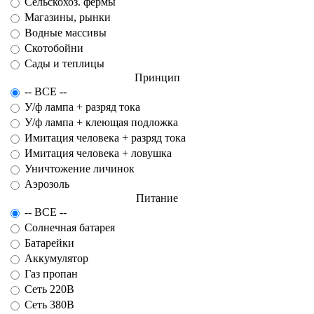
Сельскохоз. фермы
Магазины, рынки
Водные массивы
Скотобойни
Сады и теплицы
Принцип
-- ВСЕ --
У/ф лампа + разряд тока
У/ф лампа + клеющая подложка
Имитация человека + разряд тока
Имитация человека + ловушка
Уничтожение личинок
Аэрозоль
Питание
-- ВСЕ --
Солнечная батарея
Батарейки
Аккумулятор
Газ пропан
Сеть 220В
Сеть 380В