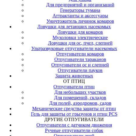
Для предприятий и организаций
Генераторы тумана
Аттрактанты и аксессуары
Уничтожитель личинок комаров
Ловушки для летающих насекомых
Ловушки для комаров
Мухоловки электрические
Ловушки для ос, пчел, слепней
Ультразвуковые отпугиватели насекомых
Отпугиватели комаров
Отпугиватели тараканов
Отпугиватели ос и слепней
Отпугиватели пауков
Защита животных
ОТ ПТИЦ
Отпугиватели птиц
Для небольших участков
Для помещений, складов
Для полей, аэродромов, садов
Механические средства защиты от птиц
Гель для защиты от грызунов и птиц PCS
ДРУГИЕ ОТПУГИВАТЕЛИ
Отпугиватели с датчиком движения
Ручные отпугиватели собак
Отпугиватели змей