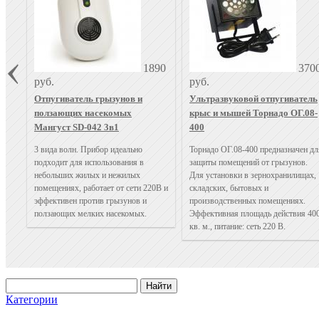
1890
370
руб.
руб.
Отпугиватель грызунов и
Ультразвуковой отпугиватель
ползающих насекомых
крыс и мышей Торнадо ОГ.08-
Мангуст SD-042 3в1
400
3 вида волн. Прибор идеально
Торнадо ОГ.08-400 предназначен дл
подходит для использования в
защиты помещений от грызунов.
небольших жилых и нежилых
Для установки в зернохранилищах,
помещениях, работает от сети 220В и
складских, бытовых и
эффективен против грызунов и
производственных помещениях.
ползающих мелких насекомых.
Эффективная площадь действия 40
кв. м., питание: сеть 220 В.
Категории