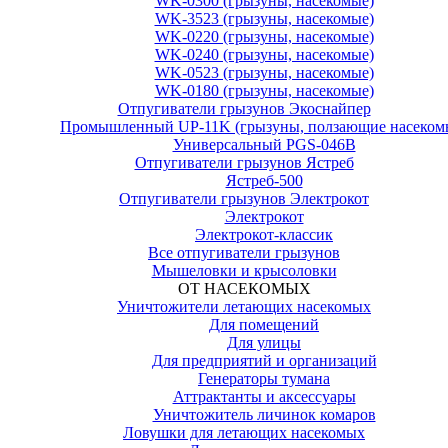
WK-0300 (грызуны, насекомые)
WK-3523 (грызуны, насекомые)
WK-0220 (грызуны, насекомые)
WK-0240 (грызуны, насекомые)
WK-0523 (грызуны, насекомые)
WK-0180 (грызуны, насекомые)
Отпугиватели грызунов Экоснайпер
Промышленный UP-11K (грызуны, ползающие насеком
Универсальный PGS-046B
Отпугиватели грызунов Ястреб
Ястреб-500
Отпугиватели грызунов Электрокот
Электрокот
Электрокот-классик
Все отпугиватели грызунов
Мышеловки и крысоловки
ОТ НАСЕКОМЫХ
Уничтожители летающих насекомых
Для помещений
Для улицы
Для предприятий и организаций
Генераторы тумана
Аттрактанты и аксессуары
Уничтожитель личинок комаров
Ловушки для летающих насекомых