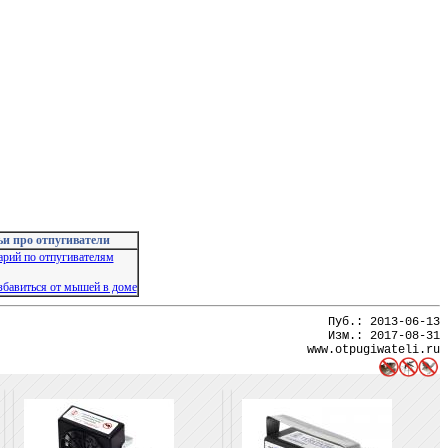
и про отпугиватели
арий по отпугивателям
збавиться от мышей в доме
Пуб.:
2013-06-13
Изм.:
2017-08-31
www.otpugiwateli.ru