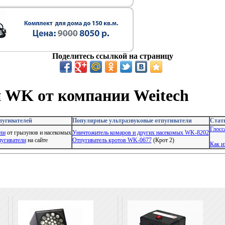
Поделитесь ссылкой на страницу
и WK от компании Weitech
пугивателей
Популярные ультразвуковые отпугиватели
Стать
Глосс
ли
от грызунов и насекомых
Уничтожитель комаров и других насекомых WK-8202
пугиватели
на сайте
Отпугиватель кротов WK-0677
(Крот 2)
Как и