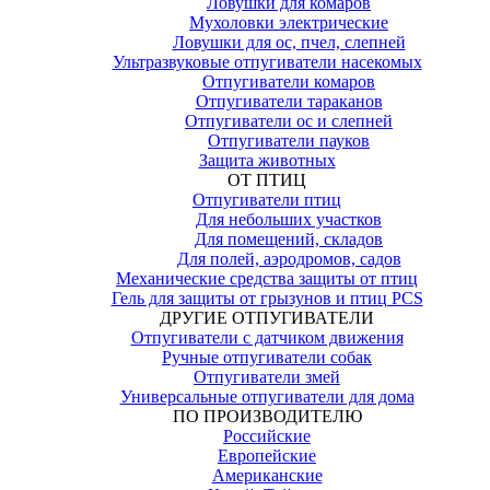
Ловушки для комаров
Мухоловки электрические
Ловушки для ос, пчел, слепней
Ультразвуковые отпугиватели насекомых
Отпугиватели комаров
Отпугиватели тараканов
Отпугиватели ос и слепней
Отпугиватели пауков
Защита животных
ОТ ПТИЦ
Отпугиватели птиц
Для небольших участков
Для помещений, складов
Для полей, аэродромов, садов
Механические средства защиты от птиц
Гель для защиты от грызунов и птиц PCS
ДРУГИЕ ОТПУГИВАТЕЛИ
Отпугиватели с датчиком движения
Ручные отпугиватели собак
Отпугиватели змей
Универсальные отпугиватели для дома
ПО ПРОИЗВОДИТЕЛЮ
Российские
Европейские
Американские