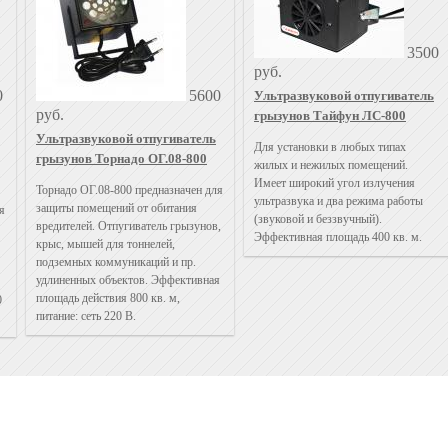
3500
руб.
0
5600
Ультразвуковой отпугиватель
руб.
грызунов Тайфун ЛС-800
Ультразвуковой отпугиватель
Для установки в любых типах
грызунов Торнадо ОГ.08-800
жилых и нежилых помещений.
Имеет широкий угол излучения
Торнадо ОГ.08-800 предназначен для
ультразвука и два режима работы
защиты помещений от обитания
я
(звуковой и беззвучный).
вредителей. Отпугиватель грызунов,
Эффективная площадь 400 кв. м.
крыс, мышей для тоннелей,
подземных коммуникаций и пр.
удлиненных объектов. Эффективная
площадь действия 800 кв. м,
0
питание: сеть 220 В.