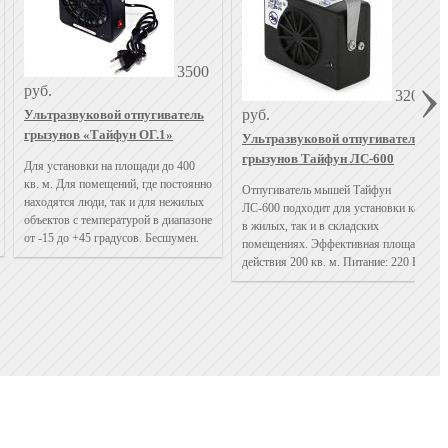
3500
руб.
3200
руб.
Ультразвуковой отпугиватель
грызунов «Тайфун ОГ.1»
Ультразвуковой отпугиватель
грызунов Тайфун ЛС-600
Для установки на площади до 400
кв. м. Для помещений, где постоянно
Отпугиватель мышей Тайфун
находятся люди, так и для нежилых
ЛС-600 подходит для установки как
объектов с температурой в диапазоне
в жилых, так и в складских
от -15 до +45 градусов. Бесшумен.
помещениях. Эффективная площадь
действия 200 кв. м. Питание: 220 В.