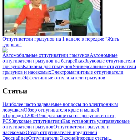
Отпугиватели грызунов на 1 канале в передаче "Жить
здорово"
Автомобильные отпугиватели грызунов
Автономные
отпугиватели грызунов на батарейках
Звуковые отпугиватели
грызунов
Капканы для грызунов
Универсальные отпугиватели
грызунов и насекомых
Электромагнитные отпугиватели
грызунов
Эффективные отпугиватели грызунов
Статьи
Наиболее часто задаваемые вопросы по электронным
ловушкам
Обзор отпугивателя крыс и мышей
«Торнадо-1200»
Гель для защиты от грызунов и птиц
PCS
Звуковые отпугиватели
Как установить ультразвуковые
отпугиватели грызунов
Отпугиватели грызунов и
насекомых
Обзор отпугивателей вредителей
Экоснайпер
Отпугиватели Экоснайпер
еще статьи...