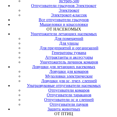
Ястреб-500
Отпугиватели грызунов Электрокот
Электрокот
Электрокот-классик
Все отпугиватели грызунов
Мышеловки и крысоловки
ОТ НАСЕКОМЫХ
Уничтожители летающих насекомых
Для помещений
Для улицы
Для предприятий и организаций
Генераторы тумана
Аттрактанты и аксессуары
Уничтожитель личинок комаров
Ловушки для летающих насекомых
Ловушки для комаров
Мухоловки электрические
Ловушки для ос, пчел, слепней
Ультразвуковые отпугиватели насекомых
Отпугиватели комаров
Отпугиватели тараканов
Отпугиватели ос и слепней
Отпугиватели пауков
Защита животных
ОТ ПТИЦ