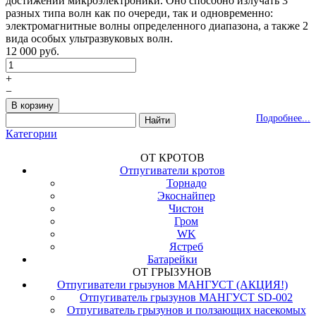
достижений микроэлектроники. Оно способно излучать 3
разных типа волн как по очереди, так и одновременно:
электромагнитные волны определенного диапазона, а также 2
вида особых ультразвуковых волн.
12 000 руб.
+
−
Подробнее...
Категории
ОТ КРОТОВ
Отпугиватели кротов
Торнадо
Экоснайпер
Чистон
Гром
WK
Ястреб
Батарейки
ОТ ГРЫЗУНОВ
Отпугиватели грызунов МАНГУСТ (АКЦИЯ!)
Отпугиватель грызунов МАНГУСТ SD-002
Отпугиватель грызунов и ползающих насекомых