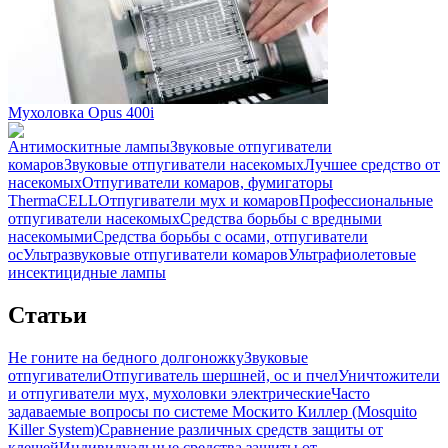
Мухоловка Opus 400i
Антимоскитные лампы
Звуковые отпугиватели
комаров
Звуковые отпугиватели насекомых
Лучшее средство от
насекомых
Отпугиватели комаров, фумигаторы
ThermaCELL
Отпугиватели мух и комаров
Профессиональные
отпугиватели насекомых
Средства борьбы с вредными
насекомыми
Средства борьбы с осами, отпугиватели
ос
Ультразвуковые отпугиватели комаров
Ультрафиолетовые
инсектицидные лампы
Статьи
Не гоните на бедного долгоножку
Звуковые
отпугиватели
Отпугиватель шершней, ос и пчел
Уничтожители
и отпугиватели мух, мухоловки электрические
Часто
задаваемые вопросы по системе Москито Киллер (Mosquito
Killer System)
Сравнение различных средств защиты от
клещей
Индивидуальные средства защиты от