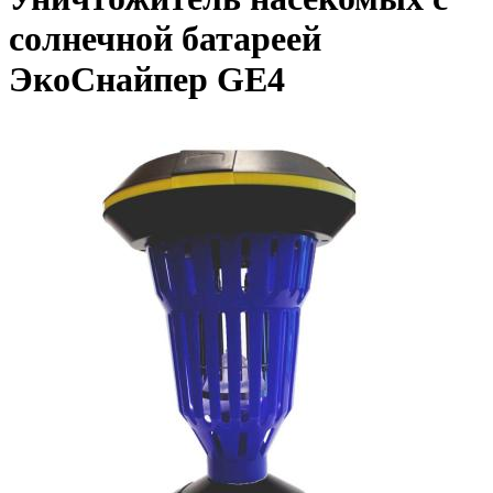
солнечной батареей
ЭкоСнайпер GE4