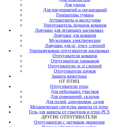
Для улицы
Для предприятий и организаций
Генераторы тумана
Аттрактанты и аксессуары
Уничтожитель личинок комаров
Ловушки для летающих насекомых
Ловушки для комаров
Мухоловки электрические
Ловушки для ос, пчел, слепней
Ультразвуковые отпугиватели насекомых
Отпугиватели комаров
Отпугиватели тараканов
Отпугиватели ос и слепней
Отпугиватели пауков
Защита животных
ОТ ПТИЦ
Отпугиватели птиц
Для небольших участков
Для помещений, складов
Для полей, аэродромов, садов
Механические средства защиты от птиц
Гель для защиты от грызунов и птиц PCS
ДРУГИЕ ОТПУГИВАТЕЛИ
Отпугиватели с датчиком движения