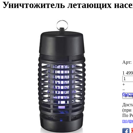
Уничтожитель летающих нас
Арт:
1 499
+
−
быст
Дост
(при
По Р
подр