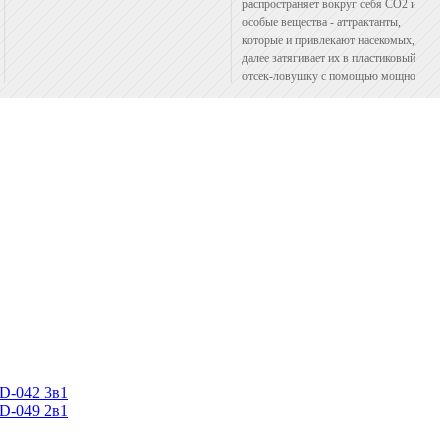
распространяет вокруг себя СО2 и
особые вещества - аттрактанты,
которые и привлекают насекомых,
далее затягивает их в пластиковый
отсек-ловушку с помощью мощного
вентилятора.
D-042 3в1
D-049 2в1