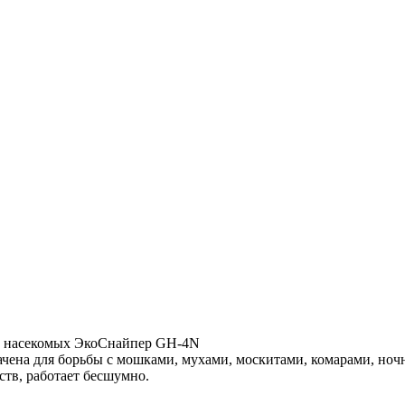
х насекомых ЭкоСнайпер GH-4N
на для борьбы с мошками, мухами, москитами, комарами, ночны
ств, работает бесшумно.