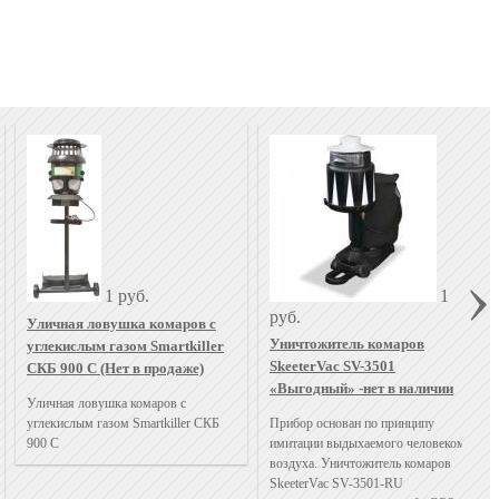
1 руб.
1
руб.
Уличная ловушка комаров с
Уничтожитель комаров
углекислым газом Smartkiller
SkeeterVac SV-3501
СКБ 900 С (Нет в продаже)
«Выгодный» -нет в наличии
Уличная ловушка комаров с
углекислым газом Smartkiller СКБ
Прибор основан по принципу
900 С
имитации выдыхаемого человеком
воздуха. Уничтожитель комаров
SkeeterVac SV-3501-RU