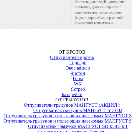
безопасно для людей и домашних
любимцев, удобное и простое в
использовании, гипоаллергенно
(служит хорошей альтернативой
химическим веществам и
инсектицидным лампам). Питание:
АКБ 12 В или 3 батарейки 1,5 В.
Эффективная площадь: до 50 м. кв.
ОТ КРОТОВ
Отпугиватели кротов
Торнадо
Экоснайпер
Чистон
Гром
WK
Ястреб
Батарейки
ОТ ГРЫЗУНОВ
Отпугиватели грызунов МАНГУСТ (АКЦИЯ!)
Отпугиватель грызунов МАНГУСТ SD-002
Отпугиватель грызунов и ползающих насекомых МАНГУСТ S
Отпугиватель грызунов и ползающих насекомых МАНГУСТ S
Отпугиватель грызунов МАНГУСТ SD-058 5 в 1
Отпугиватели грызунов Торнадо