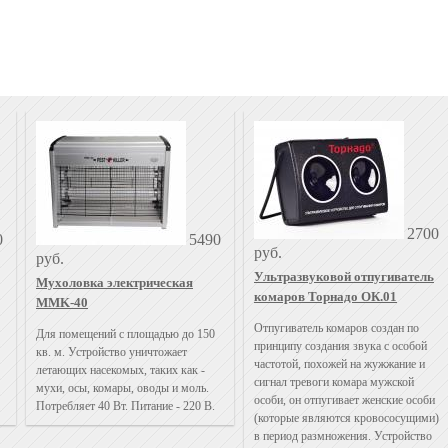
2700
0
5490
руб.
руб.
Ультразвуковой отпугиватель
Мухоловка электрическая
комаров Торнадо ОК.01
MMK-40
Отпугиватель комаров создан по
Для помещений с площадью до 150
принципу создания звука с особой
кв. м. Устройство уничтожает
частотой, похожей на жужжание и
летающих насекомых, таких как -
сигнал тревоги комара мужской
мухи, осы, комары, оводы и моль.
особи, он отпугивает женские особи
Потребляет 40 Вт. Питание - 220 В.
(которые являются кровососущими)
в период размножения. Устройство