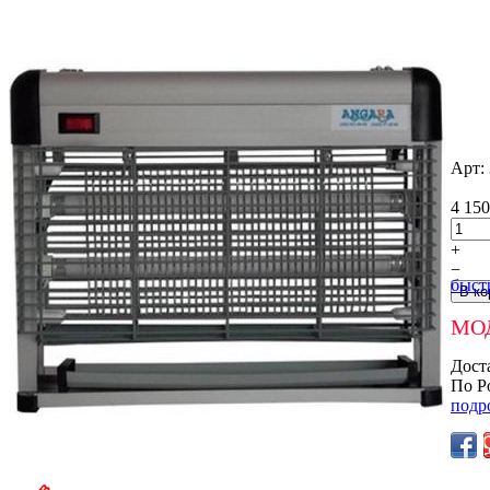
Арт:
4 150
+
−
быст
МО
Дост
По Р
подр