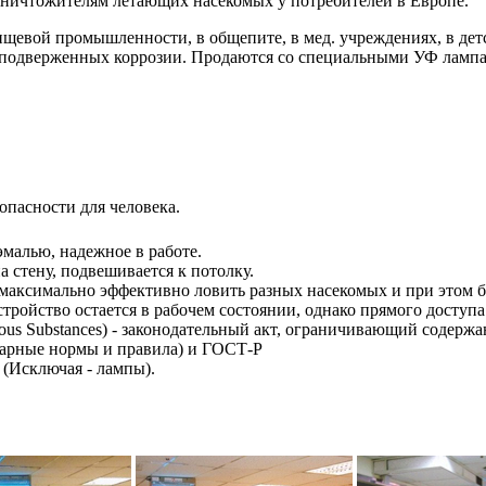
ничтожителям летающих насекомых у потребителей в Европе.
ищевой промышленности, в общепите, в мед. учреждениях, в дет
не подверженных коррозии. Продаются со специальными УФ ламп
пасности для человека.
эмалью, надежное в работе.
а стену, подвешивается к потолку.
 максимально эффективно ловить разных насекомых и при этом б
тройство остается в рабочем состоянии, однако прямого доступа 
dous Substances) - законодательный акт, ограничивающий содер
итарные нормы и правила) и ГОСТ-Р
 (Исключая - лампы).