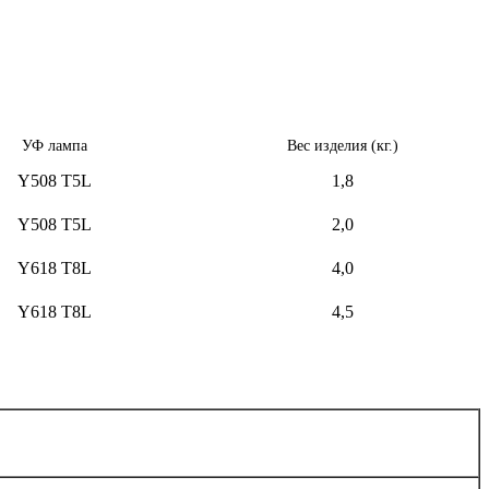
УФ лампа
Вес изделия (кг.)
Y508 T5L
1,8
Y508 T5L
2,0
Y618 T8L
4,0
Y618 T8L
4,5