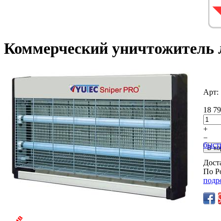
Коммерческий уничтожитель 
Арт:
18 79
+
−
быст
Дост
По Р
подр