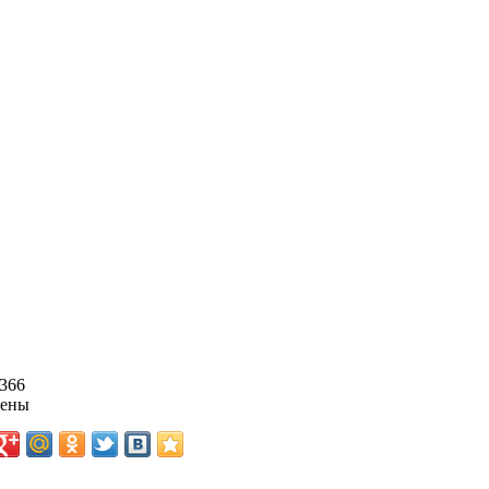
366
цены