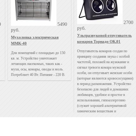
2700
0
5490
руб.
руб.
Ультразвуковой отпугиватель
Мухоловка электрическая
комаров Торнадо ОК.01
MMK-40
Отпугиватель комаров создан по
Для помещений с площадью до 150
принципу создания звука с особой
кв. м. Устройство уничтожает
частотой, похожей на жужжание и
летающих насекомых, таких как -
сигнал тревоги комара мужской
мухи, осы, комары, оводы и моль.
особи, он отпугивает женские особи
Потребляет 40 Вт. Питание - 220 В.
(которые являются кровососущими)
в период размножения. Устройство
безопасно для людей и домашних
любимцев, удобное и простое в
использовании, гипоаллергенно
(служит хорошей альтернативой
химическим веществам и
инсектицидным лампам). Питание:
АКБ 12 В или 3 батарейки 1,5 В.
Эффективная площадь: до 50 м. кв.