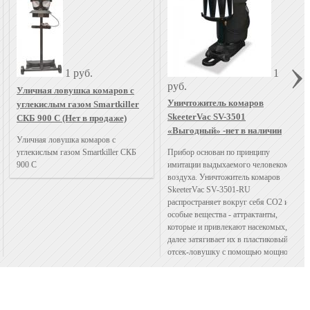
1 руб.
1
руб.
Уличная ловушка комаров с
Уничтожитель комаров
углекислым газом Smartkiller
SkeeterVac SV-3501
СКБ 900 С (Нет в продаже)
«Выгодный» -нет в наличии
Уличная ловушка комаров с
углекислым газом Smartkiller СКБ
Прибор основан по принципу
900 С
имитации выдыхаемого человеком
воздуха. Уничтожитель комаров
SkeeterVac SV-3501-RU
распространяет вокруг себя СО2 и
особые вещества - аттрактанты,
которые и привлекают насекомых,
далее затягивает их в пластиковый
отсек-ловушку с помощью мощного
вентилятора.