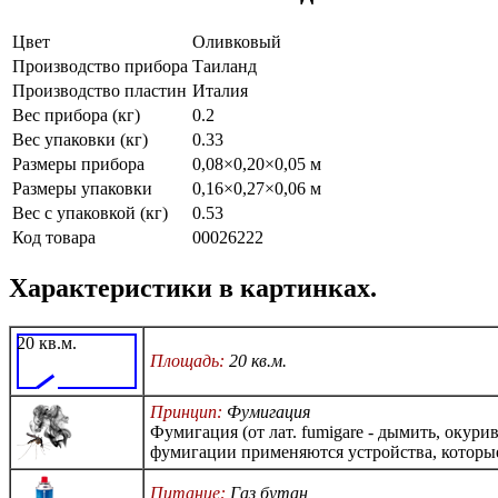
Цвет
Оливковый
Производство прибора
Таиланд
Производство пластин
Италия
Вес прибора (кг)
0.2
Вес упаковки (кг)
0.33
Размеры прибора
0,08×0,20×0,05 м
Размеры упаковки
0,16×0,27×0,06 м
Вес с упаковкой (кг)
0.53
Код товара
00026222
Характеристики в картинках.
20 кв.м.
Площадь:
20 кв.м.
Принцип:
Фумигация
Фумигация (от лат. fumigare - дымить, оку
фумигации применяются устройства, которы
Питание:
Газ бутан