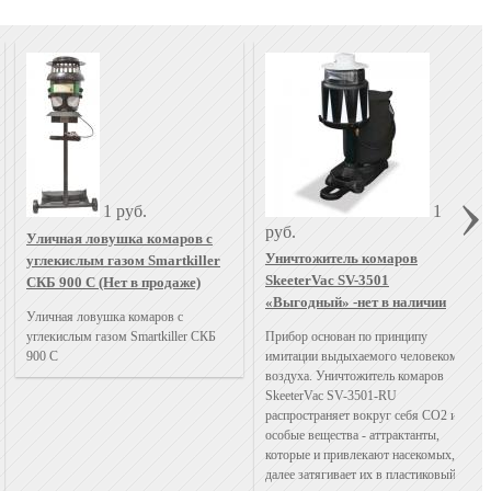
1 руб.
1
руб.
Уличная ловушка комаров с
Уничтожитель комаров
углекислым газом Smartkiller
SkeeterVac SV-3501
СКБ 900 С (Нет в продаже)
«Выгодный» -нет в наличии
Уличная ловушка комаров с
углекислым газом Smartkiller СКБ
Прибор основан по принципу
900 С
имитации выдыхаемого человеком
воздуха. Уничтожитель комаров
SkeeterVac SV-3501-RU
распространяет вокруг себя СО2 и
особые вещества - аттрактанты,
которые и привлекают насекомых,
далее затягивает их в пластиковый