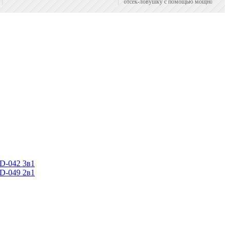
отсек-ловушку с помощью мощного
вентилятора.
D-042 3в1
D-049 2в1