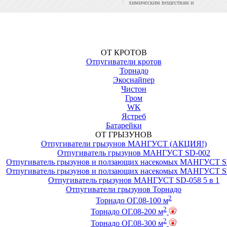
химическим веществам и
инсектицидным лампам). Питание:
АКБ 12 В или 3 батарейки 1,5 В.
Эффективная площадь: до 50 м. кв.
ОТ КРОТОВ
Отпугиватели кротов
Торнадо
Экоснайпер
Чистон
Гром
WK
Ястреб
Батарейки
ОТ ГРЫЗУНОВ
Отпугиватели грызунов МАНГУСТ (АКЦИЯ!)
Отпугиватель грызунов МАНГУСТ SD-002
Отпугиватель грызунов и ползающих насекомых МАНГУСТ S
Отпугиватель грызунов и ползающих насекомых МАНГУСТ S
Отпугиватель грызунов МАНГУСТ SD-058 5 в 1
Отпугиватели грызунов Торнадо
2
Торнадо ОГ.08-100 м
2
Торнадо ОГ.08-200 м
2
Торнадо ОГ.08-300 м