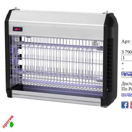
Арт:
3 790
+
−
быст
Дост
По Р
подр