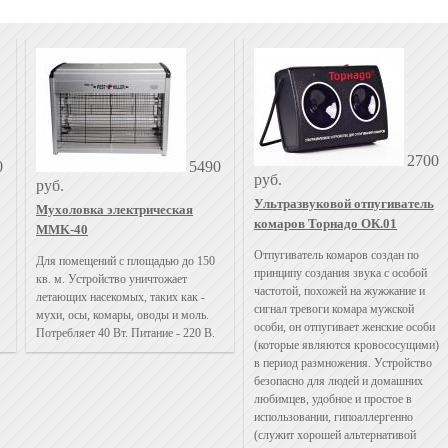
2700
0
5490
руб.
руб.
Ультразвуковой отпугиватель
Мухоловка электрическая
комаров Торнадо ОК.01
MMK-40
Отпугиватель комаров создан по
Для помещений с площадью до 150
принципу создания звука с особой
кв. м. Устройство уничтожает
частотой, похожей на жужжание и
летающих насекомых, таких как -
сигнал тревоги комара мужской
мухи, осы, комары, оводы и моль.
особи, он отпугивает женские особи
Потребляет 40 Вт. Питание - 220 В.
(которые являются кровососущими)
в период размножения. Устройство
безопасно для людей и домашних
любимцев, удобное и простое в
использовании, гипоаллергенно
(служит хорошей альтернативой