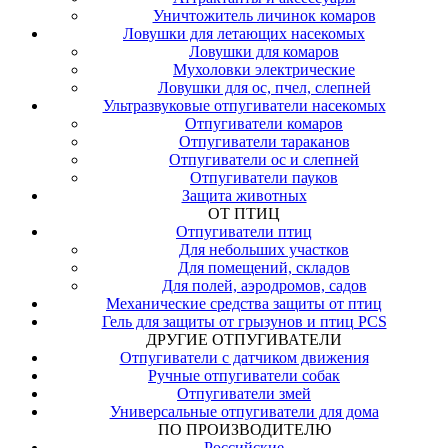
Уничтожитель личинок комаров
Ловушки для летающих насекомых
Ловушки для комаров
Мухоловки электрические
Ловушки для ос, пчел, слепней
Ультразвуковые отпугиватели насекомых
Отпугиватели комаров
Отпугиватели тараканов
Отпугиватели ос и слепней
Отпугиватели пауков
Защита животных
ОТ ПТИЦ
Отпугиватели птиц
Для небольших участков
Для помещений, складов
Для полей, аэродромов, садов
Механические средства защиты от птиц
Гель для защиты от грызунов и птиц PCS
ДРУГИЕ ОТПУГИВАТЕЛИ
Отпугиватели с датчиком движения
Ручные отпугиватели собак
Отпугиватели змей
Универсальные отпугиватели для дома
ПО ПРОИЗВОДИТЕЛЮ
Российские