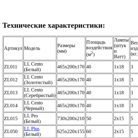
Технические характеристики:
Лампы
Площадь
Ве
Размеры
(штук
воздействия
Артикул
Модель
изд
(мм)
и
2
(кг.
(м
)
Ватт)
LL Cento
ZL011
465x200x170
40
1x18
3
(Белый)
LL Cento
ZL012
465x200x170
40
1x18
3
(Золотистый)
LL Cento
ZL013
465x200x170
40
1x18
3
(Серебристый)
LL Cento
ZL014
465x200x170
40
1x18
3
(Черный)
LL Pro
ZL015
730x200x210
50
2x15
5
(Белый)
LL Plus
ZL050
625x220x155
60
2x15
5
(Белый)