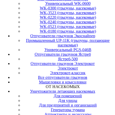
Универсальный WK-0600
WK-0300 (грызуны, насекомые)
WK-3523 (грызуны, насекомые)
WK-0220 (грызуны, насекомые)
WK-0240 (грызуны, насекомые)
WK-0523 (грызуны, насекомые)
WK-0180 (грызуны, насекомые)
Отпугиватели грызунов Экоснайпер
Промышленный UP-11K (грызуны, ползающие
насекомые)
Универсальный PGS-046B
Отпугиватели грызунов Ястреб
Ястреб-500
Отпугиватели грызунов Электрокот
Электрокот
Электрокот-классик
Все отпугиватели грызунов
Мышеловки и крысоловки
ОТ НАСЕКОМЫХ
Уничтожители летающих насекомых
Для помещений
Для улицы
Для предприятий и организаций
Генераторы тумана
Аттрактанты и аксессуары