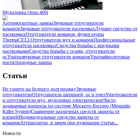
Мухоловка Opus 400i
Антимоскитные лампы
Звуковые отпугиватели
комаров
Звуковые отпугиватели насекомых
Лучшее средство от
насекомых
Отпугиватели комаров, фумигаторы
ThermaCELL
Отпугиватели мух и комаров
Профессиональные
отпугиватели насекомых
Средства борьбы с вредными
насекомыми
Средства борьбы с осами, отпугиватели
ос
Ультразвуковые отпугиватели комаров
Ультрафиолетовые
инсектицидные лампы
Статьи
Не гоните на бедного долгоножку
Звуковые
отпугиватели
Отпугиватель шершней, ос и пчел
Уничтожители
и отпугиватели мух, мухоловки электрические
Часто
задаваемые вопросы по системе Москито Киллер (Mosquito
Killer System)
Сравнение различных средств защиты от
клещей
Индивидуальные средства защиты от
комаров
Аттрактанты, и зачем они нужны
еще статьи...
Новости