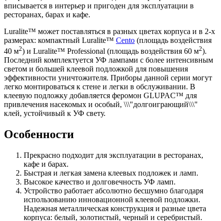
вписывается в интерьер и пригоден для эксплуатации в
ресторанах, барах и кафе.
Luralite™ может поставляться в разных цветах корпуса и в 2-х
размерах: компактный Luralite™
Cento
(площадь воздействия
2
2
40 м
) и Luralite™ Professional (площадь воздействия 60 м
).
Последний комплектуется УФ лампами с более интенсивным
светом и большей клеевой подложкой для повышения
эффективности уничтожителя. Приборы данной серии могут
легко монтироваться к стене и легки в обслуживании. В
клеевую подложку добавляется феромон GLUPAC™ для
привлечения насекомых и особый, \\\"долгоиграющий\\\"
клей, устойчивый к УФ свету.
Особенности
Прекрасно подходит для эксплуатации в ресторанах,
кафе и барах.
Быстрая и легкая замена клеевых подложек и ламп.
Высокое качество и долговечность УФ ламп.
Устройство работает абсолютно бесшумно благодаря
использованию инновационной клеевой подложки.
Надежная металлическая конструкция и разные цвета
корпуса: белый, золотистый, черный и серебристый.