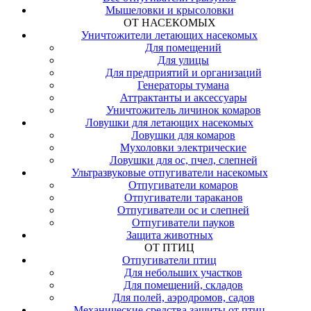
Мышеловки и крысоловки
ОТ НАСЕКОМЫХ
Уничтожители летающих насекомых
Для помещений
Для улицы
Для предприятий и организаций
Генераторы тумана
Аттрактанты и аксессуары
Уничтожитель личинок комаров
Ловушки для летающих насекомых
Ловушки для комаров
Мухоловки электрические
Ловушки для ос, пчел, слепней
Ультразвуковые отпугиватели насекомых
Отпугиватели комаров
Отпугиватели тараканов
Отпугиватели ос и слепней
Отпугиватели пауков
Защита животных
ОТ ПТИЦ
Отпугиватели птиц
Для небольших участков
Для помещений, складов
Для полей, аэродромов, садов
Механические средства защиты от птиц