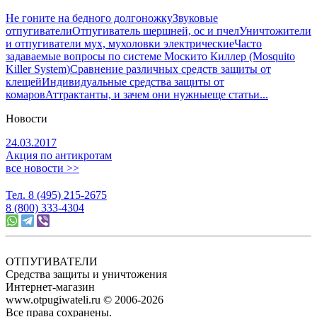
Не гоните на бедного долгоножку
Звуковые
отпугиватели
Отпугиватель шершней, ос и пчел
Уничтожители
и отпугиватели мух, мухоловки электрические
Часто
задаваемые вопросы по системе Москито Киллер (Mosquito
Killer System)
Сравнение различных средств защиты от
клещей
Индивидуальные средства защиты от
комаров
Аттрактанты, и зачем они нужны
еще статьи...
Новости
24.03.2017
Акция по антикротам
все новости >>
Тел. 8 (495) 215-2675
8 (800) 333-4304
ОТПУГИВАТЕЛИ
Средства защиты и уничтожения
Интернет-магазин
www.otpugiwateli.ru © 2006-2026
Все права сохранены.