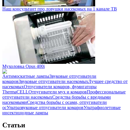
Наш консультант про ловушки насекомых на 1 канале ТВ
Мухоловка Opus 400i
Антимоскитные лампы
Звуковые отпугиватели
комаров
Звуковые отпугиватели насекомых
Лучшее средство от
насекомых
Отпугиватели комаров, фумигаторы
ThermaCELL
Отпугиватели мух и комаров
Профессиональные
отпугиватели насекомых
Средства борьбы с вредными
насекомыми
Средства борьбы с осами, отпугиватели
ос
Ультразвуковые отпугиватели комаров
Ультрафиолетовые
инсектицидные лампы
Статьи