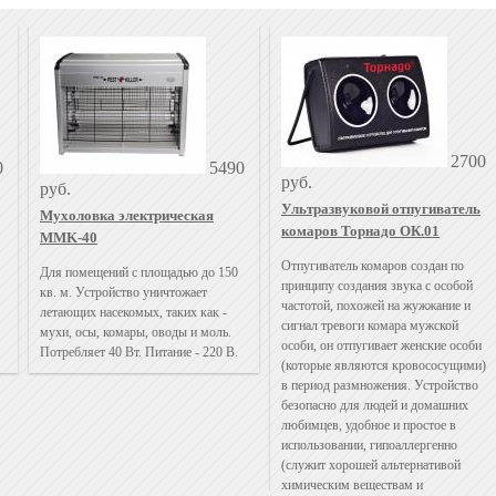
2700
0
5490
руб.
руб.
Ультразвуковой отпугиватель
Мухоловка электрическая
комаров Торнадо ОК.01
MMK-40
Отпугиватель комаров создан по
Для помещений с площадью до 150
принципу создания звука с особой
кв. м. Устройство уничтожает
частотой, похожей на жужжание и
летающих насекомых, таких как -
сигнал тревоги комара мужской
мухи, осы, комары, оводы и моль.
особи, он отпугивает женские особи
Потребляет 40 Вт. Питание - 220 В.
(которые являются кровососущими)
в период размножения. Устройство
безопасно для людей и домашних
любимцев, удобное и простое в
использовании, гипоаллергенно
(служит хорошей альтернативой
химическим веществам и