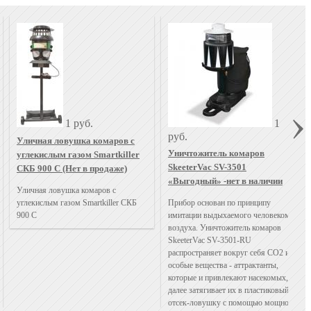
1 руб.
1
руб.
Уличная ловушка комаров с
Уничтожитель комаров
углекислым газом Smartkiller
SkeeterVac SV-3501
СКБ 900 С (Нет в продаже)
«Выгодный» -нет в наличии
Уличная ловушка комаров с
углекислым газом Smartkiller СКБ
Прибор основан по принципу
900 С
имитации выдыхаемого человеком
воздуха. Уничтожитель комаров
SkeeterVac SV-3501-RU
распространяет вокруг себя СО2 и
особые вещества - аттрактанты,
которые и привлекают насекомых,
далее затягивает их в пластиковый
отсек-ловушку с помощью мощного