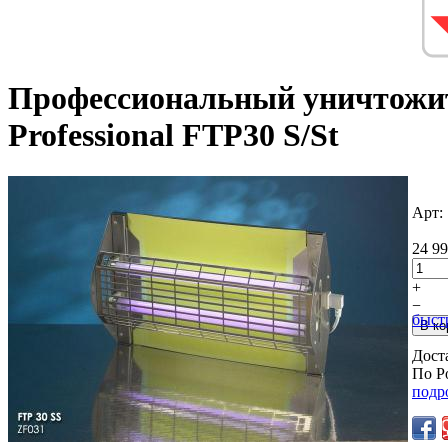
Профессиональный уничтожит
Professional FTP30 S/St
Арт:
24 99
+
−
быст
Дост
По Р
подр