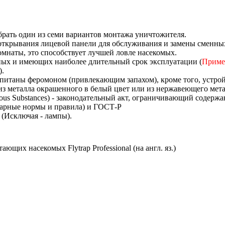
брать один из семи вариантов монтажа уничтожителя.
открывания лицевой панели для обслуживания и замены сменных
омнаты, это способствует лучшей ловле насекомых.
ых и имеющих наиболее длительный срок эксплуатации (
Приме
).
итаны феромоном (привлекающим запахом), кроме того, устрой
из металла окрашенного в белый цвет или из нержавеющего мета
dous Substances) - законодательный акт, ограничивающий содер
итарные нормы и правила) и ГОСТ-Р
 (Исключая - лампы).
ющих насекомых Flytrap Professional (на англ. яз.)