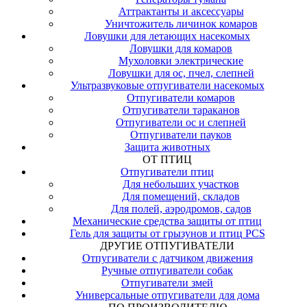
Аттрактанты и аксессуары
Уничтожитель личинок комаров
Ловушки для летающих насекомых
Ловушки для комаров
Мухоловки электрические
Ловушки для ос, пчел, слепней
Ультразвуковые отпугиватели насекомых
Отпугиватели комаров
Отпугиватели тараканов
Отпугиватели ос и слепней
Отпугиватели пауков
Защита животных
ОТ ПТИЦ
Отпугиватели птиц
Для небольших участков
Для помещений, складов
Для полей, аэродромов, садов
Механические средства защиты от птиц
Гель для защиты от грызунов и птиц PCS
ДРУГИЕ ОТПУГИВАТЕЛИ
Отпугиватели с датчиком движения
Ручные отпугиватели собак
Отпугиватели змей
Универсальные отпугиватели для дома