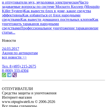
и отпугиватели мух, мухоловки электрические
Часто
задаваемые вопросы по системе Москито Киллер (Mosquito
Killer System)
Как вывести блох в доме, какие средства
эффективны
Как избавиться от блох народными
средствами
Как вывести домашних постельных клопов
Как
уничтожить тараканов народными
средствами
Профессиональное уничтожение тараканов
еще
статьи...
Новости
24.03.2017
Акция по антикротам
все новости >>
Тел. 8 (495) 215-2675
8 (800) 333-4304
ОТПУГИВАТЕЛИ
Средства защиты и уничтожения
Интернет-магазин
www.otpugiwateli.ru © 2006-2026
Все права сохранены.