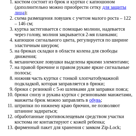
костюм состоит из брюк и куртки с капюшоном
(дополнительно можно приобрести сетку
для защиты
лица
);
схема размещения ловушек с учетом малого роста – 122
– 146 см;
куртка застегивается с помощью молнии, надевается
через голову, молния закрывается 2-мя планками;
капюшон сигнального цвета, регулируется по ширине
эластичным шнуром;
на брюках складки в области колена для свободы
движения;
механические ловушки выделены яркими элементами;
на правой брючине и правом рукаве яркие сигнальные
полосы;
нижняя часть куртки с тонкой хлопчатобумажной
подкладкой, которая заправляется в брюки;
брюки с резинкой с 5-ю шлевками для заправки пояса;
брюки снизу и рукава куртки с резиновыми манжетами,
манжеты брюк можно заправлять в
обувь
;
штрипки по нижнему краю брючин, не позволяют
штанине задираться;
обработанные противоклещевым средством участки
костюма не контактируют с кожей ребенка;
фирменный пакет для хранения с замком Zip-Lock;