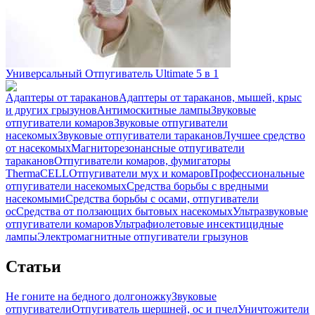
Универсальный Отпугиватель Ultimate 5 в 1
Адаптеры от тараканов
Адаптеры от тараканов, мышей, крыс
и других грызунов
Антимоскитные лампы
Звуковые
отпугиватели комаров
Звуковые отпугиватели
насекомых
Звуковые отпугиватели тараканов
Лучшее средство
от насекомых
Магниторезонансные отпугиватели
тараканов
Отпугиватели комаров, фумигаторы
ThermaCELL
Отпугиватели мух и комаров
Профессиональные
отпугиватели насекомых
Средства борьбы с вредными
насекомыми
Средства борьбы с осами, отпугиватели
ос
Средства от ползающих бытовых насекомых
Ультразвуковые
отпугиватели комаров
Ультрафиолетовые инсектицидные
лампы
Электромагнитные отпугиватели грызунов
Статьи
Не гоните на бедного долгоножку
Звуковые
отпугиватели
Отпугиватель шершней, ос и пчел
Уничтожители