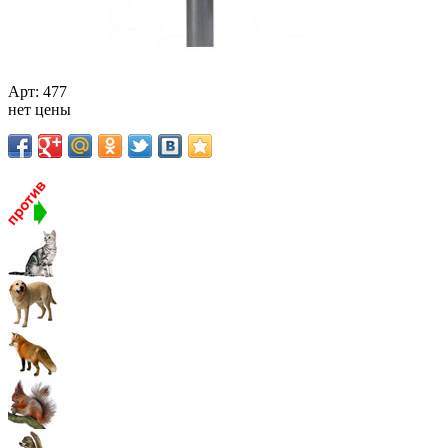
Арт:
477
нет цены