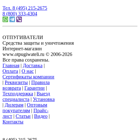
Тел. 8 (495) 215-2675
8 (800) 333-4304
ОТПУГИВАТЕЛИ
Средства защиты и уничтожения
Интернет-магазин
www.otpugiwateli.ru © 2006-2026
Все права сохранены.
Главная
|
Доставка
|
Оплата
|
О нас
|
Сертификаты компании
|
Реквизиты
|
Правила
возврата
|
Гарантии
|
Техподдержка
|
Выезд
специалиста
|
Установка
|
Дилерам
|
Оптовым
покупателям
|
Прайс-
лист
|
Статьи
|
Видео
|
Контакты
117393 г. Москва, ул. Намёткина, д. 3,
офис 201, ООО «Ваш Магазин»
8 (495) 215-2675