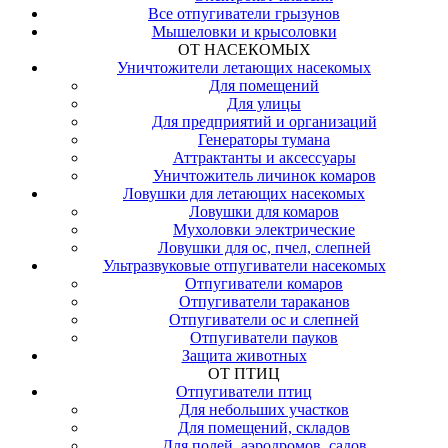
Все отпугиватели грызунов
Мышеловки и крысоловки
ОТ НАСЕКОМЫХ
Уничтожители летающих насекомых
Для помещений
Для улицы
Для предприятий и организаций
Генераторы тумана
Аттрактанты и аксессуары
Уничтожитель личинок комаров
Ловушки для летающих насекомых
Ловушки для комаров
Мухоловки электрические
Ловушки для ос, пчел, слепней
Ультразвуковые отпугиватели насекомых
Отпугиватели комаров
Отпугиватели тараканов
Отпугиватели ос и слепней
Отпугиватели пауков
Защита животных
ОТ ПТИЦ
Отпугиватели птиц
Для небольших участков
Для помещений, складов
Для полей, аэродромов, садов