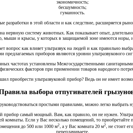
экономичность;
бесшумность;
гуманность.
е разработки в этой области и как следствие, расширяется рын
 на нервную систему животных. Как показывает опыт, длительно
, мыши и крысы, у которых в защищаемой зоне имеются норы, ист
т вопрос как влияет ультразвук на людей и как правильно выбра
 предлагаемых приборов являются уровни ультразвукового сигн
зличных частотах установлены Межгосударственными санитарны
изических факторов при применении товаров народного потре
шил приобрести ультразвуковой прибор? Ведь он не имеет возмо
Правила выбора отпугивателей грызуно
и руководствоваться простыми правилами, можно легко выбрать 
ый прибор самый мощный. Вам, как правило, он не нужен. Ультра
й комнаты. Если у Вас несколько помещений, то приобретайте п
2
2
омещения до 500 или 1000 м
, а у Вас комната 20 м
, не стоит е
переплачиваете.