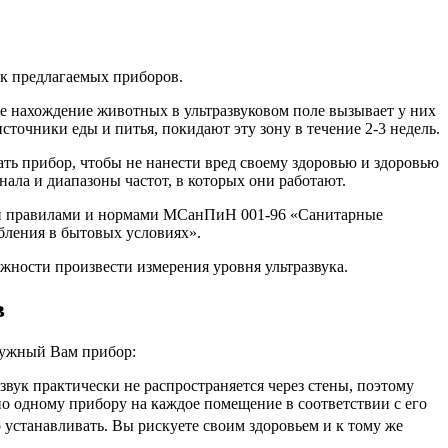
ок предлагаемых приборов.
е нахождение животных в ультразвуковом поле вызывает у них
очники еды и питья, покидают эту зону в течение 2-3 недель.
ть прибор, чтобы не нанести вред своему здоровью и здоровью
ала и диапазоны частот, в которых они работают.
ми правилами и нормами МСанПиН 001-96 «Санитарные
бления в бытовых условиях».
жности произвести измерения уровня ультразвука.
в
нужный Вам прибор:
звук практически не распространяется через стены, поэтому
о одному прибору на каждое помещение в соответствии с его
го устанавливать. Вы рискуете своим здоровьем и к тому же