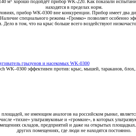
140 м
хорошо подойдёт прибор WK-220. Как показали испытания,
находятся в пределах норм.
словиях, прибор WK-0300 вне конкуренции. Прибор имеет два ди
 Наличие специального режима «Громко» позволяет особенно эфф
. Дело в том, что на крыс больше всего воздействуют низкочаст
пугиватель грызунов и насекомых WK-0300
ech WK–0300 эффективен против: крыс, мышей, тараканов, блох,
площадей, не имеющим аналогов на российском рынке, являетс
числе «тихие» ультразвуковые и «громкие», в которых ультразв
мещениях складов, предприятий и даже на открытых площадках. 
других помещениях, где люди не находятся постоянно.