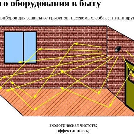
го оборудования в быту
риборов для защиты от грызунов, насекомых, собак , птиц и др
экологическая чистота;
эффективность;