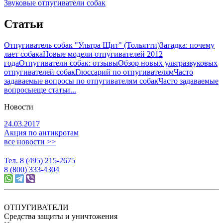
Звуковые отпугиватели собак
Статьи
Отпугиватель собак "Ультра Щит" (Тольятти)
Загадка: почему
лает собака
Новые модели отпугивателей 2012
года
Отпугиватели собак: отзывы
Обзор новых ультразвуковых
отпугивателей собак
Глоссарий по отпугивателям
Часто
задаваемые вопросы по отпугивателям собак
Часто задаваемые
вопросы
еще статьи...
Новости
24.03.2017
Акция по антикротам
все новости >>
Тел. 8 (495) 215-2675
8 (800) 333-4304
ОТПУГИВАТЕЛИ
Средства защиты и уничтожения