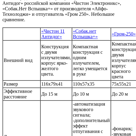
Антидог» российской компании «Чистон Электроникс»,
«Собак.Нет Вспышка+» от производителя «Айфо-
Технолоджи» и отпугиватель «Гром 250». Небольшое
сравнение.
«Чистон 11
«Собак.нет
«Гром-250»
Антидог»
Вспышка+»
Компактна
Конструкция
Компактная
конструкци
с двумя
конструкция с
двумя
излучателями,
одним
Внешний вид
излучателя
корпус ярко-
излучателем,
корпус
желтого
легко умещается
красного
цвета.
в руке
цвета
Размер
116х79х41
110х57х35
75x55x21
Эффективное
До 15 м
До 10 м
До 20 м
расстояние
-автоматизация
звукового
сигнала;
-дополнительный
эффект
-фонарик;
отпугивания с
-звуковая