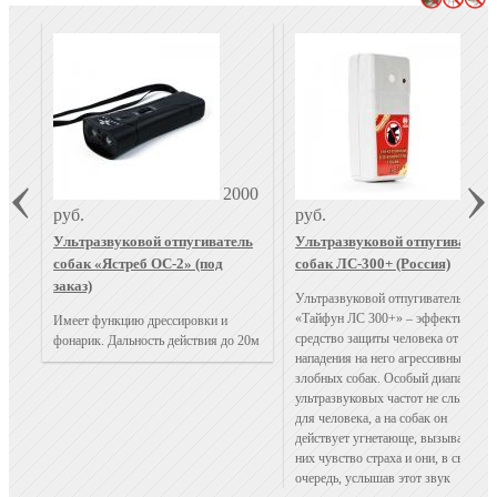
2000
310
руб.
руб.
Ультразвуковой отпугиватель
Ультразвуковой отпугиватель
собак «Ястреб ОС-2» (под
собак ЛС-300+ (Россия)
заказ)
Ультразвуковой отпугиватель собак
«Тайфун ЛС 300+» – эффективное
Имеет функцию дрессировки и
средство защиты человека от
фонарик. Дальность действия до 20м
нападения на него агрессивных,
злобных собак. Особый диапазон
ультразвуковых частот не слышен
для человека, а на собак он
действует угнетающе, вызывает у
них чувство страха и они, в свою
очередь, услышав этот звук