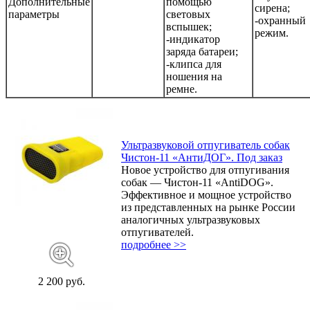
Дополнительные
помощью
сирена;
параметры
световых
-охранный
вспышек;
режим.
-индикатор
заряда батареи;
-клипса для
ношения на
ремне.
Ультразвуковой отпугиватель собак
Чистон-11 «АнтиДОГ». Под заказ
Новое устройство для отпугивания
собак — Чистон-11 «AntiDOG».
Эффективное и мощное устройство
из представленных на рынке России
аналогичных ультразвуковых
отпугивателей.
подробнее >>
2 200 руб.