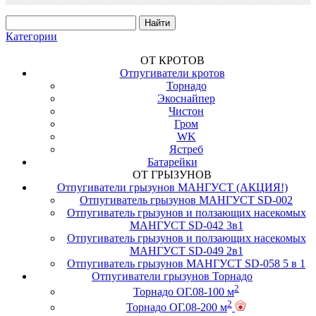
стараются сами просто уйти с Ваше
дороги. Питание: батарейка Крона 9
В. Радиус действия: 30 метров.
Категории
ОТ КРОТОВ
Отпугиватели кротов
Торнадо
Экоснайпер
Чистон
Гром
WK
Ястреб
Батарейки
ОТ ГРЫЗУНОВ
Отпугиватели грызунов МАНГУСТ (АКЦИЯ!)
Отпугиватель грызунов МАНГУСТ SD-002
Отпугиватель грызунов и ползающих насекомых
МАНГУСТ SD-042 3в1
Отпугиватель грызунов и ползающих насекомых
МАНГУСТ SD-049 2в1
Отпугиватель грызунов МАНГУСТ SD-058 5 в 1
Отпугиватели грызунов Торнадо
2
Торнадо ОГ.08-100 м
2
Торнадо ОГ.08-200 м