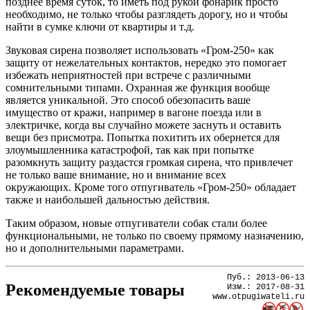
позднее время суток, то иметь под рукой фонарик просто
необходимо, не только чтобы разглядеть дорогу, но и чтобы
найти в сумке ключи от квартиры и т.д.
Звуковая сирена позволяет использовать «Гром-250» как
защиту от нежелательных контактов, нередко это помогает
избежать неприятностей при встрече с различными
сомнительными типами.
Охранная же функция вообще
является уникальной. Это способ обезопасить ваше
имущество от кражи, например в вагоне поезда или в
электричке, когда вы случайно можете заснуть и оставить
вещи без присмотра. Попытка похитить их обернется для
злоумышленника катастрофой, так как при попытке
разомкнуть защиту раздастся громкая сирена, что привлечет
не только ваше внимание, но и внимание всех
окружающих. Кроме того отпугиватель «Гром-250» обладает
также и наибольшей дальностью действия.
Таким образом, новые отпугиватели собак стали более
функциональными, не только по своему прямому назначению,
но и дополнительными параметрами.
Пуб.:
2013-06-13
Рекомендуемые товары
Изм.:
2017-08-31
www.otpugiwateli.ru