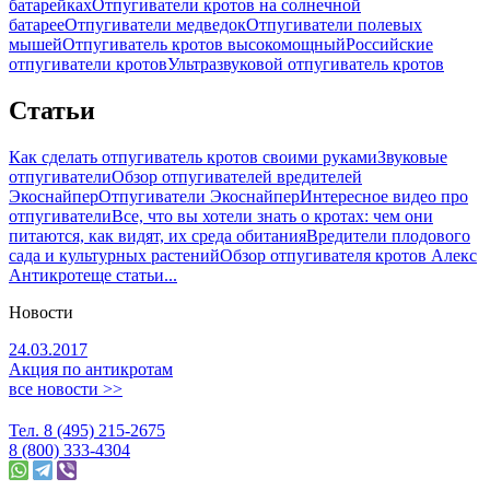
батарейках
Отпугиватели кротов на солнечной
батарее
Отпугиватели медведок
Отпугиватели полевых
мышей
Отпугиватель кротов высокомощный
Российские
отпугиватели кротов
Ультразвуковой отпугиватель кротов
Статьи
Как сделать отпугиватель кротов своими руками
Звуковые
отпугиватели
Обзор отпугивателей вредителей
Экоснайпер
Отпугиватели Экоснайпер
Интересное видео про
отпугиватели
Все, что вы хотели знать о кротах: чем они
питаются, как видят, их среда обитания
Вредители плодового
сада и культурных растений
Обзор отпугивателя кротов Алекс
Антикрот
еще статьи...
Новости
24.03.2017
Акция по антикротам
все новости >>
Тел. 8 (495) 215-2675
8 (800) 333-4304