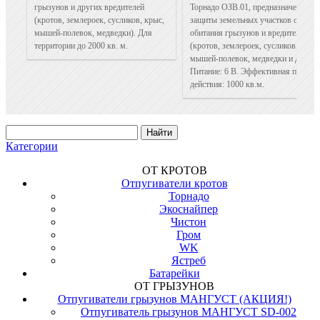
грызунов и других вредителей
Торнадо ОЗВ.01, предназначен для
(кротов, землероек, сусликов, крыс,
защиты земельных участков от
мышей-полевок, медведки). Для
обитания грызунов и вредителей
территории до 2000 кв. м.
(кротов, землероек, сусликов, крыс,
мышей-полевок, медведки и др.).
Питание: 6 В. Эффективная площад
действия: 1000 кв.м.
Категории
ОТ КРОТОВ
Отпугиватели кротов
Торнадо
Экоснайпер
Чистон
Гром
WK
Ястреб
Батарейки
ОТ ГРЫЗУНОВ
Отпугиватели грызунов МАНГУСТ (АКЦИЯ!)
Отпугиватель грызунов МАНГУСТ SD-002