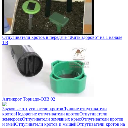
Отпугиватели кротов в передаче "Жить здорово" на 1 канале
ТВ
Антикрот Торнадо-ОЗВ.02
Звуковые отпугиватели кротов
Лучшие отпугиватели
кротов
Недорогие отпугиватели кротов
Отпугиватели
землероек
Отпугиватели земляных крыс
Отпугиватели кротов
и змей
Отпугиватели кротов и мышей
Отпугиватели кротов на