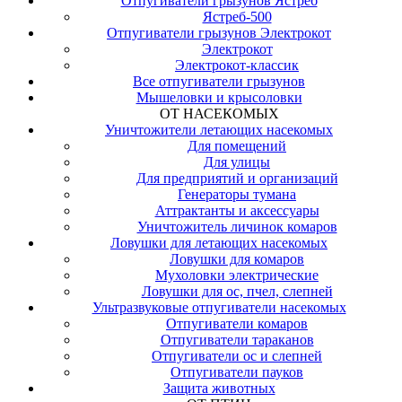
Отпугиватели грызунов Ястреб
Ястреб-500
Отпугиватели грызунов Электрокот
Электрокот
Электрокот-классик
Все отпугиватели грызунов
Мышеловки и крысоловки
ОТ НАСЕКОМЫХ
Уничтожители летающих насекомых
Для помещений
Для улицы
Для предприятий и организаций
Генераторы тумана
Аттрактанты и аксессуары
Уничтожитель личинок комаров
Ловушки для летающих насекомых
Ловушки для комаров
Мухоловки электрические
Ловушки для ос, пчел, слепней
Ультразвуковые отпугиватели насекомых
Отпугиватели комаров
Отпугиватели тараканов
Отпугиватели ос и слепней
Отпугиватели пауков
Защита животных