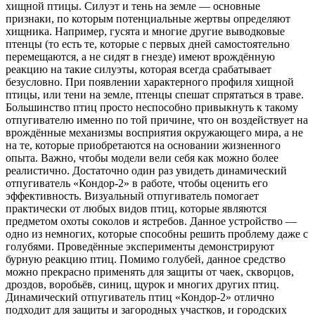
хищной птицы. Силуэт и тень на земле — основные
признаки, по которым потенциальные жертвы определяют
хищника. Например, гусята и многие другие выводковые
птенцы (то есть те, которые с первых дней самостоятельно
перемещаются, а не сидят в гнезде) имеют врождённую
реакцию на такие силуэты, которая всегда срабатывает
безусловно. При появлении характерного профиля хищной
птицы, или тени на земле, птенцы спешат спрятаться в траве.
Большинство птиц просто неспособно привыкнуть к такому
отпугивателю именно по той причине, что он воздействует на
врождённые механизмы восприятия окружающего мира, а не
на те, которые приобретаются на основании жизненного
опыта. Важно, чтобы модели вели себя как можно более
реалистично. Достаточно один раз увидеть динамический
отпугиватель «Кондор-2» в работе, чтобы оценить его
эффективность. Визуальный отпугиватель помогает
практически от любых видов птиц, которые являются
предметом охоты соколов и ястребов. Данное устройство —
одно из немногих, которые способны решить проблему даже с
голубями. Проведённые эксперименты демонстрируют
бурную реакцию птиц. Помимо голубей, данное средство
можно прекрасно применять для защиты от чаек, скворцов,
дроздов, воробьёв, синиц, щурок и многих других птиц.
Динамический отпугиватель птиц «Кондор-2» отлично
подходит для защиты и загородных участков, и городских