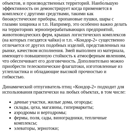
объектов, и производственных территорий. Наибольшую
эффективность он демонстрирует когда применяется в
комплексе с другими средствами, такими как
биоакустические приборы, пропановые пушки, шары с
глазами хищника и т.п. Например, это особенно важно делать
на территориях зерноперерабатывающих предприятий,
животноводческих ферм, крышах логистических комплексов
(на которых гнездятся чайки) и т.п. «Кондор-2» существенно
отличается от других подобных изделий, представленных на
рынке, качеством исполнения. Змей выполнен из материала,
имеющего повышенную стойкость к атмосферным явлениям,
что обеспечивает его долговечность. Дополнительно можно
приобрести телескопические флагштоки, изготовленные из
углепластика и обладающие высокой прочностью и
гибкостью.
Динамический отпугиватель птиц «Кондор-2» подходит для
использования практически на любых объектах, в том числе:
дачные участки, жилые дома, огороды;
склады, цеха, магазины, гипермаркеты;
аэродромы и вертодромы;
фермы, поля, сады, виноградники, тепличные
комплексы;
элеваторы, зернотоки;