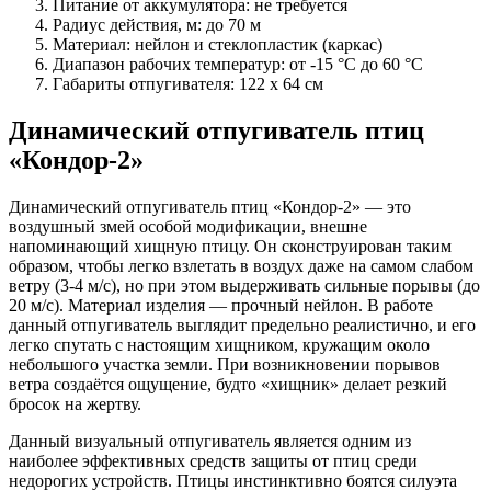
Питание от аккумулятора: не требуется
Радиус действия, м: до 70 м
Материал: нейлон и стеклопластик (каркас)
Диапазон рабочих температур: от -15 °С до 60 °С
Габариты отпугивателя: 122 х 64 см
Динамический отпугиватель птиц
«Кондор-2»
Динамический отпугиватель птиц «Кондор-2» — это
воздушный змей особой модификации, внешне
напоминающий хищную птицу. Он сконструирован таким
образом, чтобы легко взлетать в воздух даже на самом слабом
ветру (3-4 м/c), но при этом выдерживать сильные порывы (до
20 м/c). Материал изделия — прочный нейлон. В работе
данный отпугиватель выглядит предельно реалистично, и его
легко спутать с настоящим хищником, кружащим около
небольшого участка земли. При возникновении порывов
ветра создаётся ощущение, будто «хищник» делает резкий
бросок на жертву.
Данный визуальный отпугиватель является одним из
наиболее эффективных средств защиты от птиц среди
недорогих устройств. Птицы инстинктивно боятся силуэта