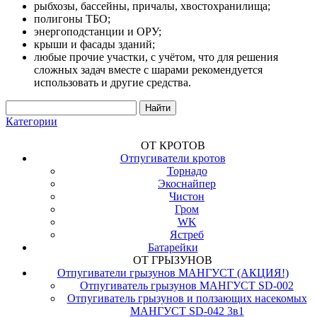
рыбхозы, бассейны, причалы, хвостохранилища;
полигоны ТБО;
энергоподстанции и ОРУ;
крыши и фасады зданий;
любые прочие участки, с учётом, что для решения
сложных задач вместе с шарами рекомендуется
использовать и другие средства.
Категории
ОТ КРОТОВ
Отпугиватели кротов
Торнадо
Экоснайпер
Чистон
Гром
WK
Ястреб
Батарейки
ОТ ГРЫЗУНОВ
Отпугиватели грызунов МАНГУСТ (АКЦИЯ!)
Отпугиватель грызунов МАНГУСТ SD-002
Отпугиватель грызунов и ползающих насекомых
МАНГУСТ SD-042 3в1