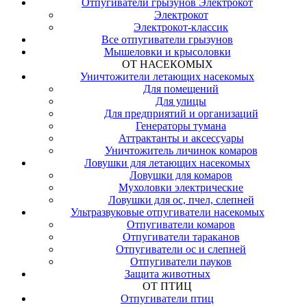
Отпугиватели грызунов Электрокот
Электрокот
Электрокот-классик
Все отпугиватели грызунов
Мышеловки и крысоловки
ОТ НАСЕКОМЫХ
Уничтожители летающих насекомых
Для помещений
Для улицы
Для предприятий и организаций
Генераторы тумана
Аттрактанты и аксессуары
Уничтожитель личинок комаров
Ловушки для летающих насекомых
Ловушки для комаров
Мухоловки электрические
Ловушки для ос, пчел, слепней
Ультразвуковые отпугиватели насекомых
Отпугиватели комаров
Отпугиватели тараканов
Отпугиватели ос и слепней
Отпугиватели пауков
Защита животных
ОТ ПТИЦ
Отпугиватели птиц